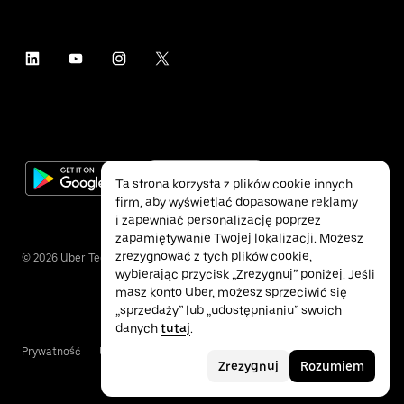
Ta strona korzysta z plików cookie innych
firm, aby wyświetlać dopasowane reklamy
i zapewniać personalizację poprzez
zapamiętywanie Twojej lokalizacji. Możesz
zrezygnować z tych plików cookie,
©
2026
Uber Technologies Inc.
wybierając przycisk „Zrezygnuj” poniżej. Jeśli
masz konto Uber, możesz sprzeciwić się
„sprzedaży” lub „udostępnianiu” swoich
danych
tutaj
.
Prywatność
Ułatwienia dostępu
Warunki
Zrezygnuj
Rozumiem