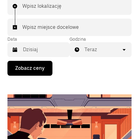
Wpisz lokalizację
Wpisz miejsce docelowe
Data
Godzina
Teraz
Naciśnij
Zobacz ceny
klawisz
strzałki
w dół,
aby
przejść
do
kalendarza
i wybrać
datę.
Naciśnij
klawisz
„Escape”,
aby