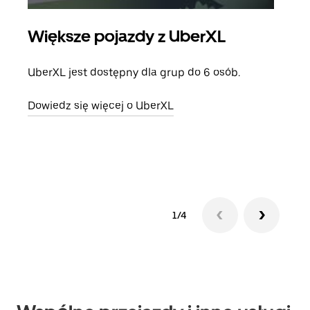
Większe pojazdy z UberXL
Pr
UberXL jest dostępny dla grup do 6 osób.
Gdy 
prze
Dowiedz się więcej o UberXL
doda
Dowi
1/4