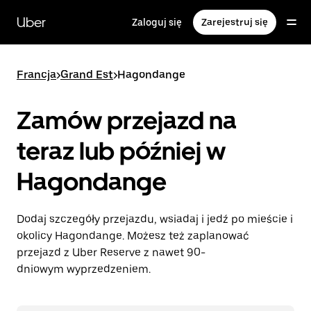
Przejdź
do
Uber
Zaloguj się
Zarejestruj się
głównej
zawartości
Francja
>
Grand Est
>
Hagondange
Zamów przejazd na
teraz lub później w
Hagondange
Dodaj szczegóły przejazdu, wsiadaj i jedź po mieście i
okolicy Hagondange. Możesz też zaplanować
przejazd z Uber Reserve z nawet 90-
dniowym wyprzedzeniem.