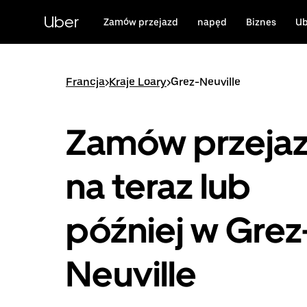
Przejdź
do
Uber
Zamów przejazd
napęd
Biznes
Ub
głównej
zawartości
Francja
>
Kraje Loary
>
Grez-Neuville
Zamów przeja
na teraz lub
później w Grez
Neuville