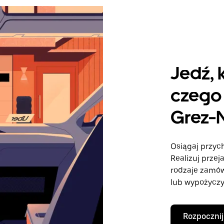
Jedź, 
czego 
Grez-N
Osiągaj przych
Realizuj przej
rodzaje zamó
lub wypożyczy
Rozpocznij