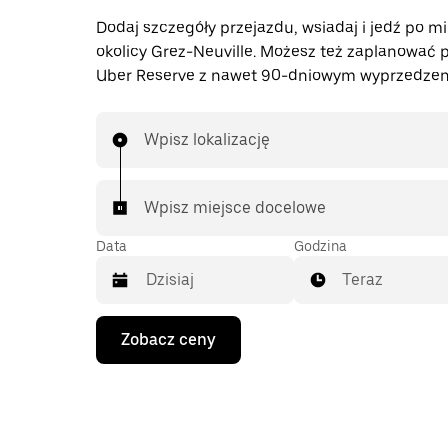
Dodaj szczegóły przejazdu, wsiadaj i jedź po mi
okolicy Grez-Neuville. Możesz też zaplanować p
Uber Reserve z nawet 90-dniowym wyprzedzen
Wpisz lokalizację
Wpisz miejsce docelowe
Data
Godzina
Teraz
Naciśnij
Zobacz ceny
klawisz
strzałki
w dół,
aby
przejść
do