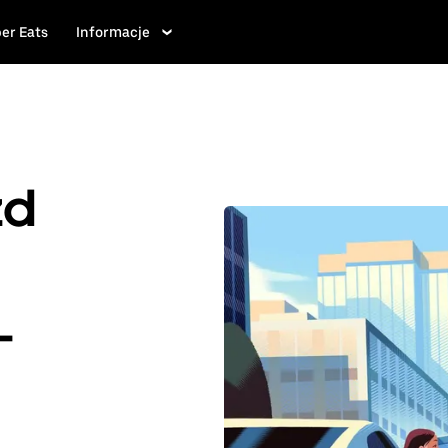
er Eats
Informacje
zd
-