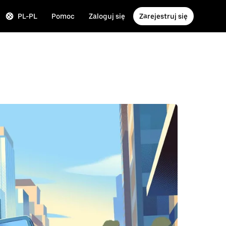
PL-PL
Pomoc
Zaloguj się
Zarejestruj się