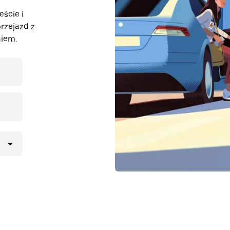
eście i
rzejazd z
iem.