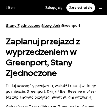
Przejdź
do
Uber
Zaloguj się
Zarejestruj się
głównej
zawartości
Stany Zjednoczone
>
Nowy Jork
>
Greenport
Zaplanuj przejazd z
wyprzedzeniem w
Greenport, Stany
Zjednoczone
Dodaj szczegóły przejazdu, wsiądź i ruszaj w drogę
po mieście: Greenport. Dzięki Uber Reserve możesz
też zaplanować przejazd nawet 90 dni wcześniej.
Wskazówka:
Czas odbioru w: Greenport może być