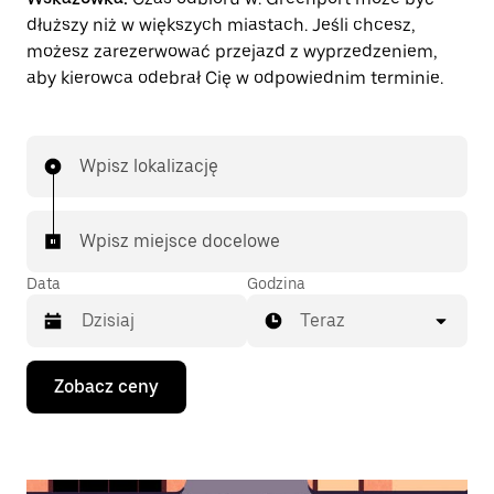
dłuższy niż w większych miastach. Jeśli chcesz,
możesz zarezerwować przejazd z wyprzedzeniem,
aby kierowca odebrał Cię w odpowiednim terminie.
Wpisz lokalizację
Wpisz miejsce docelowe
Data
Godzina
Teraz
Naciśnij
Zobacz ceny
klawisz
strzałki
w dół,
aby
przejść
do