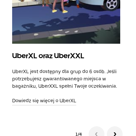
UberXL oraz UberXXL
Pr
UberXL jest dostępny dla grup do 6 osób. Jeśli
Gdy 
potrzebujesz gwarantowanego miejsca w
prze
bagażniku, UberXXL spełni Twoje oczekiwania.
doda
Dowiedz się więcej o UberXL
Dowi
1/4