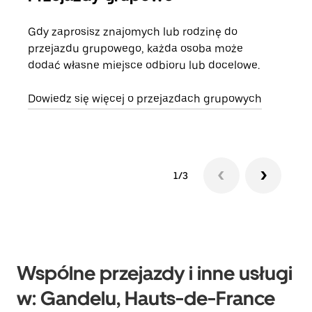
Gdy zaprosisz znajomych lub rodzinę do
Jeśl
przejazdu grupowego, każda osoba może
kont
dodać własne miejsce odbioru lub docelowe.
żąda
zani
Dowiedz się więcej o przejazdach grupowych
1/3
Wspólne przejazdy i inne usługi
w: Gandelu, Hauts-de-France