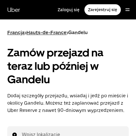
Przejdź
do
Uber
Zaloguj się
Zarejestruj się
głównej
zawartości
Francja
>
Hauts-de-France
>
Gandelu
Zamów przejazd na
teraz lub później w
Gandelu
Dodaj szczegóły przejazdu, wsiadaj i jedź po mieście i
okolicy Gandelu. Możesz też zaplanować przejazd z
Uber Reserve z nawet 90-dniowym wyprzedzeniem.
Wpisz lokalizację