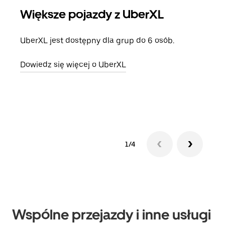
Większe pojazdy z UberXL
Pr
UberXL jest dostępny dla grup do 6 osób.
Gdy 
prze
Dowiedz się więcej o UberXL
doda
Dowi
1/4
Wspólne przejazdy i inne usługi