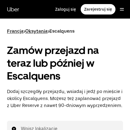
Przejdź
do
Uber
Zaloguj się
Zarejestruj się
głównej
zawartości
Francja
>
Oksytania
>
Escalquens
Zamów przejazd na
teraz lub później w
Escalquens
Dodaj szczegóły przejazdu, wsiadaj i jedź po mieście i
okolicy Escalquens. Możesz też zaplanować przejazd
z Uber Reserve z nawet 90-dniowym wyprzedzeniem.
Wpisz lokalizację