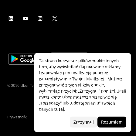
Ta strona korzysta z plików cookie innych
firm, aby wyświetlać dopasowane reklamy
i zapewniać personalizację poprzez
zapamiętywanie Twojej lokalizacji. Możesz
zrezygnować z tych plików cookie,
©
2026
Uber Technologies Inc.
wybierając przycisk „Zrezygnuj” poniżej. Jeśli
masz konto Uber, możesz sprzeciwić się
„sprzedaży” lub „udostępnianiu” swoich
danych
tutaj
.
Prywatność
Ułatwienia dostępu
Warunki
Zrezygnuj
Rozumiem