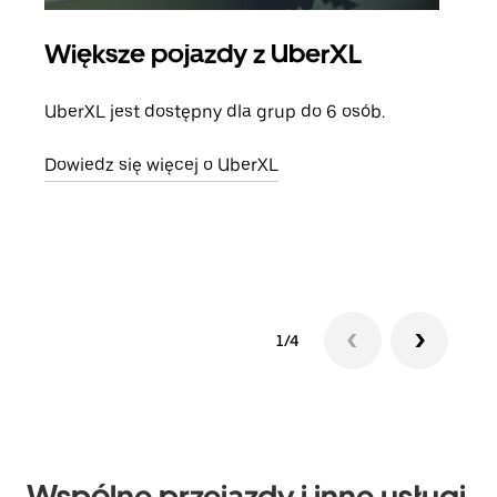
Większe pojazdy z UberXL
Pr
UberXL jest dostępny dla grup do 6 osób.
Gdy 
prze
Dowiedz się więcej o UberXL
doda
Dowi
1/4
Wspólne przejazdy i inne usługi