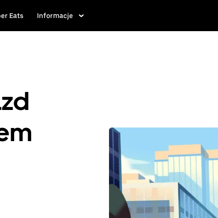
er Eats
Informacje
azd
iem