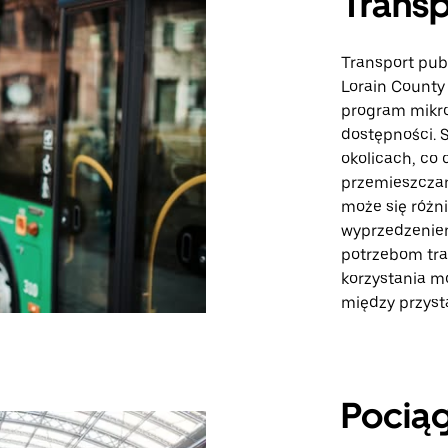
Transp
Transport publ
Lorain County 
program mikro
dostępności. S
okolicach, co
przemieszczan
może się różn
wyprzedzenie
potrzebom tra
korzystania m
między przyst
Pocią