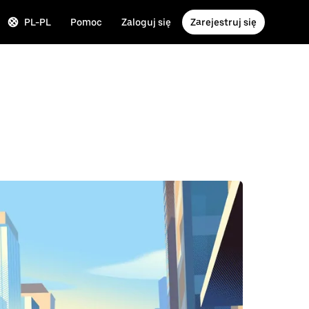
PL-PL
Pomoc
Zaloguj się
Zarejestruj się