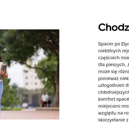
Chodz
Spacer po Ely
niektórych rej
częściach mias
dla pieszych.
może się różni
ponieważ niek
udogodnień dl
chłodniejszyc
komfort space
miejscami moż
względu na ro
skorzystanie 