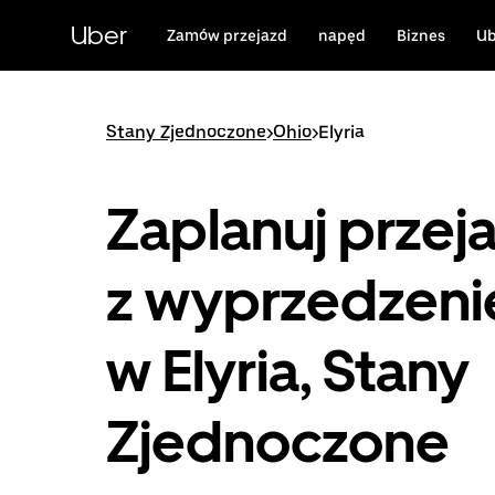
Przejdź
do
Uber
Zamów przejazd
napęd
Biznes
Ub
głównej
zawartości
Stany Zjednoczone
>
Ohio
>
Elyria
Zaplanuj przej
z wyprzedzen
w Elyria, Stany
Zjednoczone