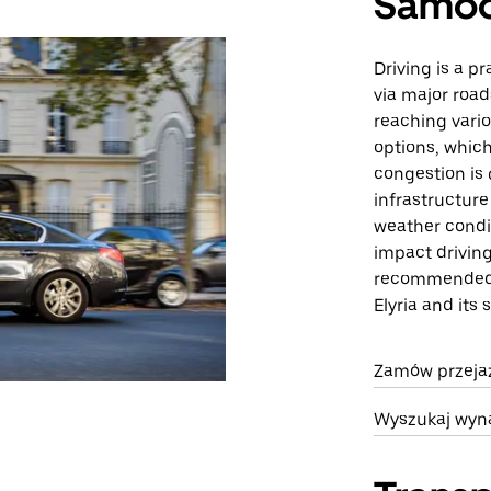
Samo
Driving is a pr
via major roa
reaching vario
options, which
congestion is
infrastructure
weather condit
impact driving
recommended. O
Elyria and its
Zamów przejazd
Wyszukaj wyn