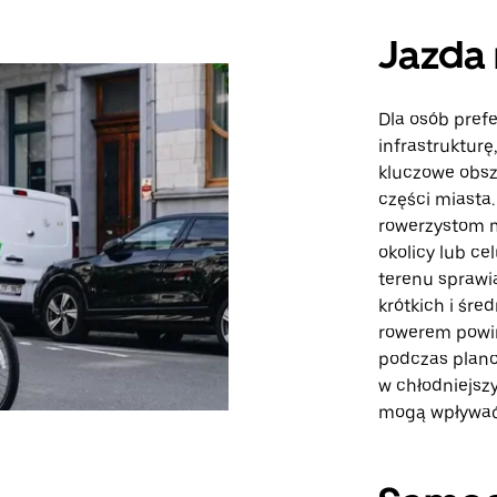
Jazda 
Dla osób prefe
infrastrukturę
kluczowe obsz
części miasta.
rowerzystom m
okolicy lub ce
terenu sprawia
krótkich i śr
rowerem powin
podczas plano
w chłodniejsz
mogą wpływać 