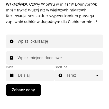
Wskazówka:
Czasy odbioru w mieście Donnybrook
może trwać dłużej niż w większych miastach.
Rezerwacja przejazdu z wyprzedzeniem pomaga
zapewnić odbiór w dogodnym dla Ciebie terminie*.
Wpisz lokalizację
Wpisz miejsce docelowe
Data
Godzina
Teraz
Naciśnij
Zobacz ceny
klawisz
strzałki
w dół,
aby