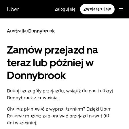
Przejdź
do
Uber
Zaloguj się
Zarejestruj się
głównej
zawartości
Australia
>
Donnybrook
Zamów przejazd na
teraz lub później w
Donnybrook
Dodaj szczegóły przejazdu, wsiądź do nas i odkryj
Donnybrook z łatwością.
Chcesz planować z wyprzedzeniem? Dzięki Uber
Reserve możesz zaplanować przejazd nawet 90
dni wcześniej.