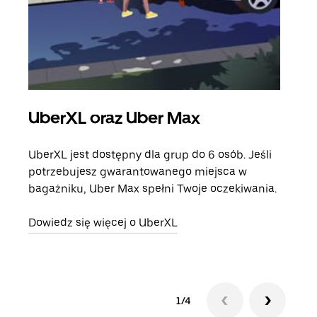
UberXL oraz Uber Max
Pr
UberXL jest dostępny dla grup do 6 osób. Jeśli
Gdy 
potrzebujesz gwarantowanego miejsca w
prze
bagażniku, Uber Max spełni Twoje oczekiwania.
doda
Dowiedz się więcej o UberXL
Dowi
1/4