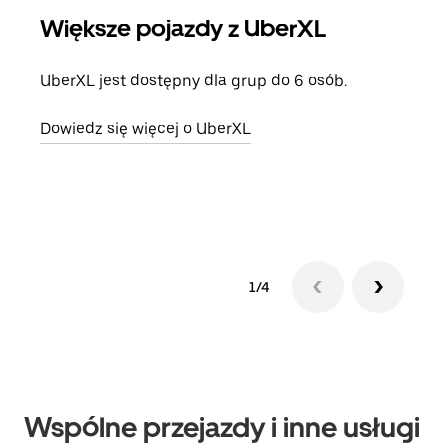
Większe pojazdy z UberXL
Pr
UberXL jest dostępny dla grup do 6 osób.
Gdy 
prze
Dowiedz się więcej o UberXL
doda
Dowi
1/4
Wspólne przejazdy i inne usługi