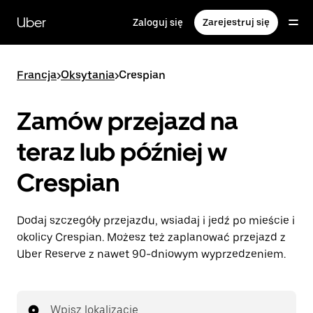
Przejdź
do
Uber
Zaloguj się
Zarejestruj się
głównej
zawartości
Francja
>
Oksytania
>
Crespian
Zamów przejazd na
teraz lub później w
Crespian
Dodaj szczegóły przejazdu, wsiadaj i jedź po mieście i
okolicy Crespian. Możesz też zaplanować przejazd z
Uber Reserve z nawet 90-dniowym wyprzedzeniem.
Wpisz lokalizację