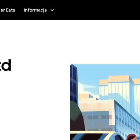
er Eats
Informacje
zd