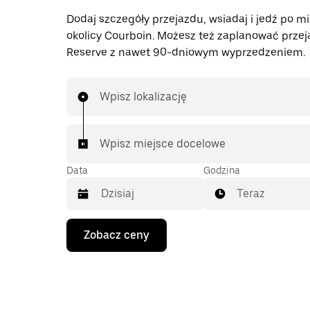
Dodaj szczegóły przejazdu, wsiadaj i jedź po mi
okolicy Courboin. Możesz też zaplanować przej
Reserve z nawet 90-dniowym wyprzedzeniem.
Wpisz lokalizację
Wpisz miejsce docelowe
Data
Godzina
Teraz
Naciśnij
Zobacz ceny
klawisz
strzałki
w dół,
aby
przejść
do