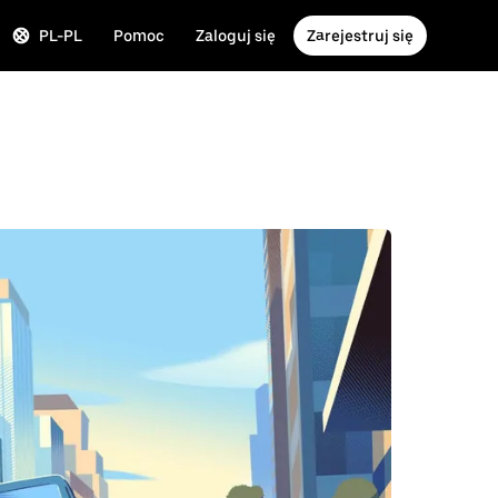
PL-PL
Pomoc
Zaloguj się
Zarejestruj się