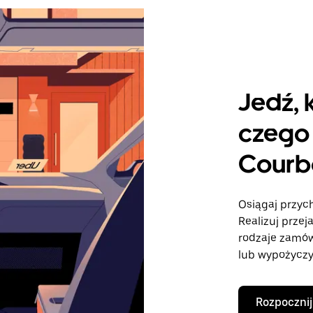
Jedź, 
czego 
Courb
Osiągaj przych
Realizuj przej
rodzaje zamó
lub wypożyczy
Rozpocznij