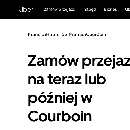
Przejdź
do
Uber
Zamów przejazd
napęd
Biznes
Ub
głównej
zawartości
Francja
>
Hauts-de-France
>
Courboin
Zamów przeja
na teraz lub
później w
Courboin