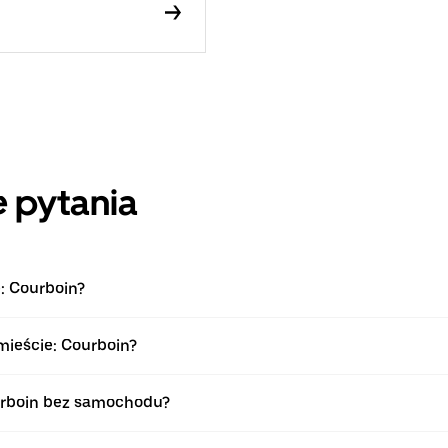
 pytania
: Courboin?
mieście: Courboin?
urboin bez samochodu?