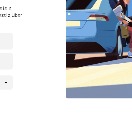
eście i
azd z Uber