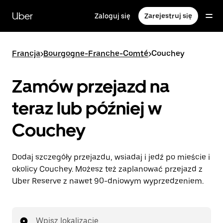
Przejdź
do
Uber
Zaloguj się
Zarejestruj się
głównej
zawartości
Francja
>
Bourgogne-Franche-Comté
>
Couchey
Zamów przejazd na
teraz lub później w
Couchey
Dodaj szczegóły przejazdu, wsiadaj i jedź po mieście i
okolicy Couchey. Możesz też zaplanować przejazd z
Uber Reserve z nawet 90-dniowym wyprzedzeniem.
Wpisz lokalizację