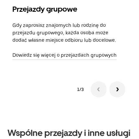
Przejazdy grupowe
Za
Gdy zaprosisz znajomych lub rodzinę do
Jeśl
przejazdu grupowego, każda osoba może
kont
dodać własne miejsce odbioru lub docelowe.
żąda
zani
Dowiedz się więcej o przejazdach grupowych
1/3
Wspólne przejazdy i inne usługi