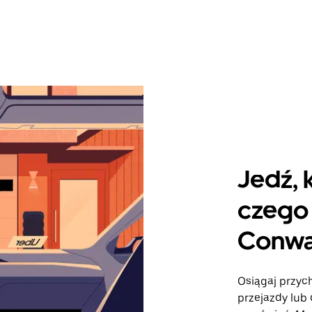
Jedź, 
czego 
Conw
Osiągaj przych
przejazdy lub 