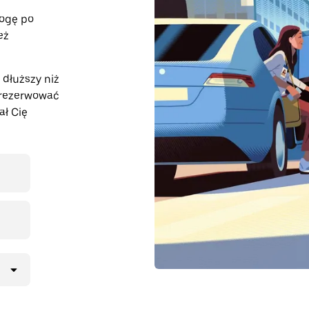
rogę po
eż
dłuższy niż
arezerwować
ał Cię