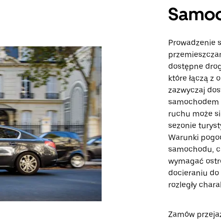
Samo
Prowadzenie 
przemieszczan
dostępne drogi
które łączą z 
zazwyczaj dos
samochodem d
ruchu może si
sezonie turys
Warunki pogod
samochodu, c
wymagać ostr
docieraniu do
rozległy charak
Zamów przejaz