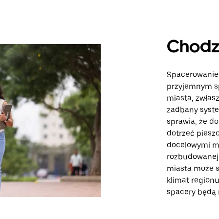
Chodz
Spacerowanie 
przyjemnym s
miasta, zwłasz
zadbany syst
sprawia, że do
dotrzeć piesz
docelowymi mo
rozbudowanej 
miasta może s
klimat regionu
spacery będą 