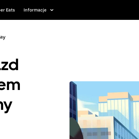
er Eats
Informacje
ay
azd
iem
ny