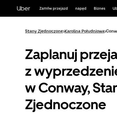
Przejdź
do
Uber
Zamów przejazd
napęd
Biznes
Ub
głównej
zawartości
Stany Zjednoczone
>
Karolina Południowa
>
Conw
Zaplanuj przej
z wyprzedzen
w Conway, Sta
Zjednoczone