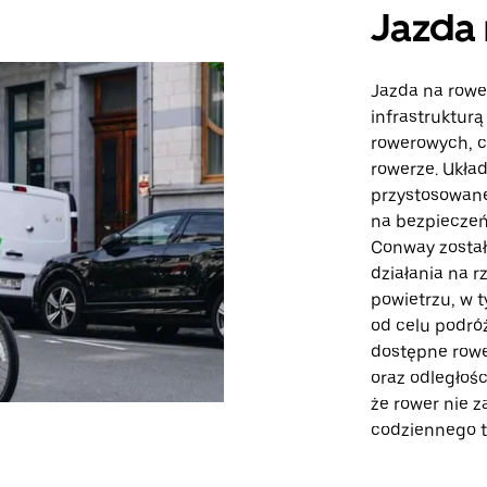
Jazda 
Jazda na rowe
infrastrukturą
rowerowych, c
rowerze. Układ
przystosowan
na bezpieczeń
Conway zostało
działania na 
powietrzu, w 
od celu podró
dostępne rowe
oraz odległoś
że rower nie 
codziennego t