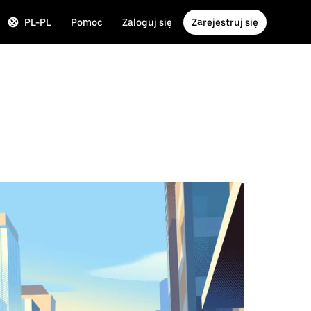
PL-PL
Pomoc
Zaloguj się
Zarejestruj się