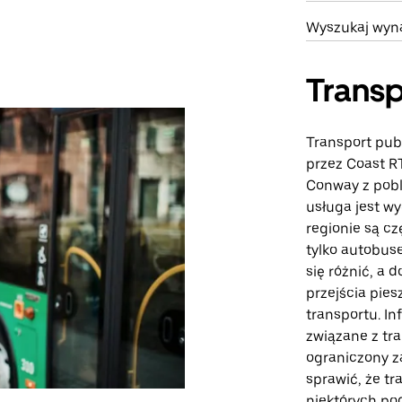
Wyszukaj wyn
Transp
Transport pub
przez Coast R
Conway z pobl
usługa jest wy
regionie są c
tylko autobu
się różnić, a 
przejścia pie
transportu. I
związane z tra
ograniczony z
sprawić, że tr
niektórych po