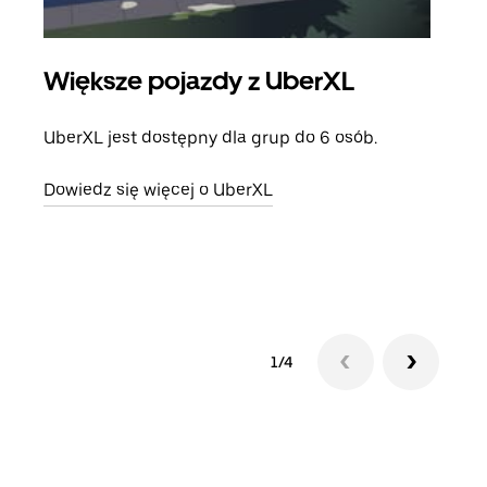
Większe pojazdy z UberXL
Pr
UberXL jest dostępny dla grup do 6 osób.
Gdy 
prze
Dowiedz się więcej o UberXL
doda
Dowi
1/4