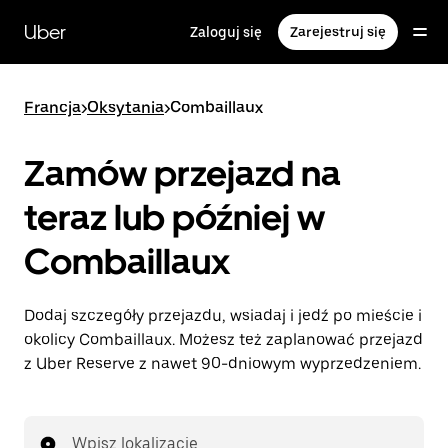
Przejdź
do
Uber
Zaloguj się
Zarejestruj się
głównej
zawartości
Francja
>
Oksytania
>
Combaillaux
Zamów przejazd na
teraz lub później w
Combaillaux
Dodaj szczegóły przejazdu, wsiadaj i jedź po mieście i
okolicy Combaillaux. Możesz też zaplanować przejazd
z Uber Reserve z nawet 90-dniowym wyprzedzeniem.
Wpisz lokalizację