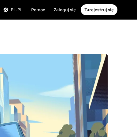
PL-PL
Pomoc
Zaloguj się
Zarejestruj się