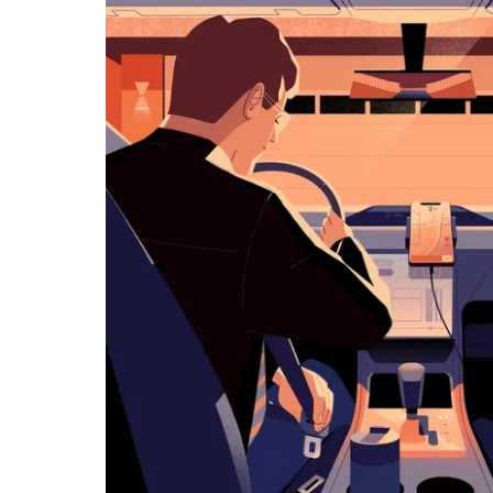
klawisz
„Escape”,
aby
zamknąć
kalendarz.