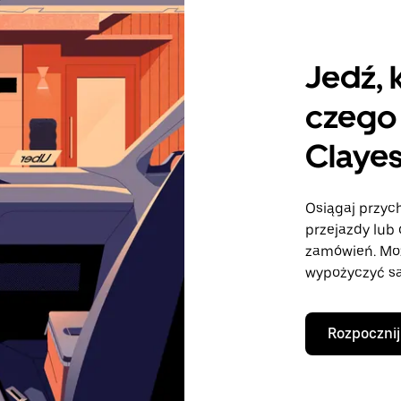
Jedź, 
czego 
Claye
Osiągaj przych
przejazdy lub 
zamówień. Mo
wypożyczyć sa
Rozpocznij