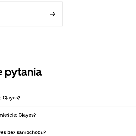
 pytania
: Clayes?
mieście: Clayes?
ayes bez samochodu?