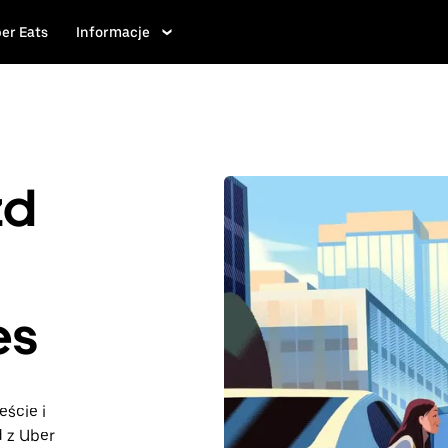
er Eats
Informacje
zd
es
eście i
d z Uber