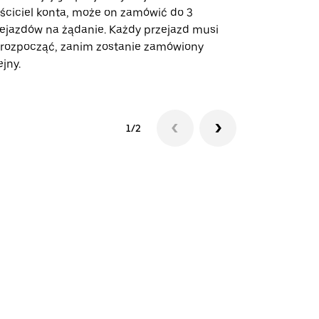
ściciel konta, może on zamówić do 3
trasach lot
ejazdów na żądanie. Każdy przejazd musi
miejscach w
 rozpocząć, zanim zostanie zamówiony
ejny.
Zobacz dost
1/2