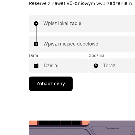
Reserve z nawet 90-dniowym wyprzedzeniem.
Wpisz lokalizację
Wpisz miejsce docelowe
Data
Godzina
Teraz
Naciśnij
Zobacz ceny
klawisz
strzałki
w dół,
aby
przejść
do
kalendarza
i wybrać
datę.
Naciśnij