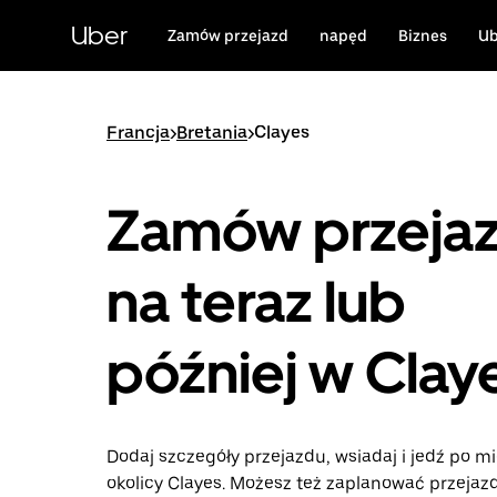
Przejdź
do
Uber
Zamów przejazd
napęd
Biznes
Ub
głównej
zawartości
Francja
>
Bretania
>
Clayes
Zamów przeja
na teraz lub
później w Clay
Dodaj szczegóły przejazdu, wsiadaj i jedź po mi
okolicy Clayes. Możesz też zaplanować przejaz