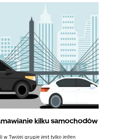
mawianie kilku samochodów
Uber Shu
li w Twojej grupie jest tylko jeden
Opcja Shutt