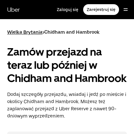
Przejdź
do
Uber
Zaloguj się
Zarejestruj się
głównej
zawartości
Wielka Brytania
>
Chidham and Hambrook
Zamów przejazd na
teraz lub później w
Chidham and Hambrook
Dodaj szczegóły przejazdu, wsiadaj i jedź po mieście i
okolicy Chidham and Hambrook. Możesz też
zaplanować przejazd z Uber Reserve z nawet 90-
dniowym wyprzedzeniem.