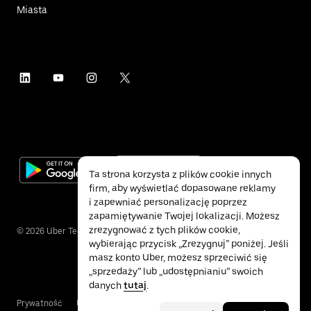
Miasta
Ta strona korzysta z plików cookie innych
firm, aby wyświetlać dopasowane reklamy
i zapewniać personalizację poprzez
zapamiętywanie Twojej lokalizacji. Możesz
zrezygnować z tych plików cookie,
©
2026
Uber Technologies Inc.
wybierając przycisk „Zrezygnuj” poniżej. Jeśli
masz konto Uber, możesz sprzeciwić się
„sprzedaży” lub „udostępnianiu” swoich
danych
tutaj
.
Prywatność
Ułatwienia dostępu
Warunki