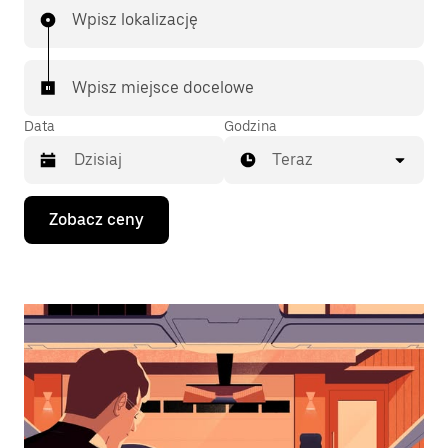
Wpisz lokalizację
Wpisz miejsce docelowe
Data
Godzina
Teraz
Naciśnij
Zobacz ceny
klawisz
strzałki
w dół,
aby
przejść
do
kalendarza
i wybrać
datę.
Naciśnij
klawisz
„Escape”,
aby