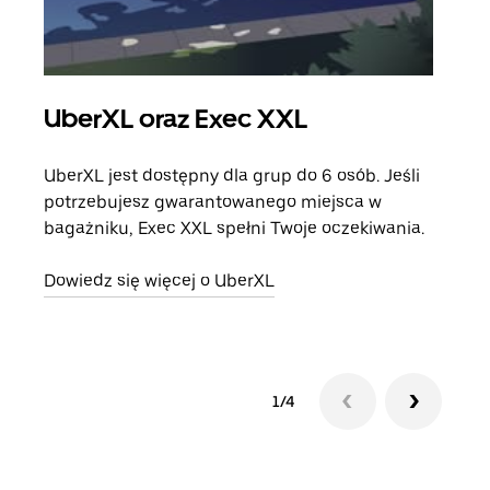
UberXL oraz Exec XXL
Pr
UberXL jest dostępny dla grup do 6 osób. Jeśli
Gdy 
potrzebujesz gwarantowanego miejsca w
prze
bagażniku, Exec XXL spełni Twoje oczekiwania.
doda
Dowiedz się więcej o UberXL
Dowi
1/4