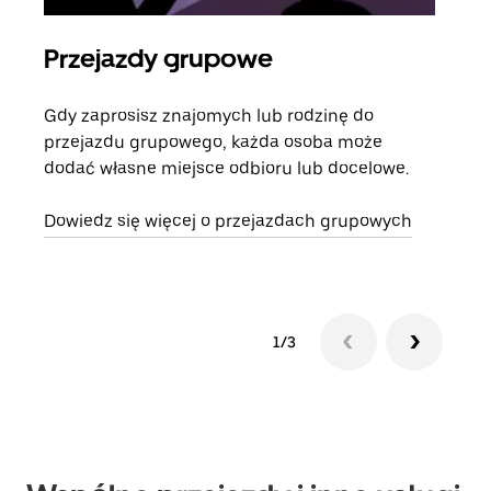
Przejazdy grupowe
Za
Gdy zaprosisz znajomych lub rodzinę do
Jeśl
przejazdu grupowego, każda osoba może
kont
dodać własne miejsce odbioru lub docelowe.
żąda
zani
Dowiedz się więcej o przejazdach grupowych
1/3