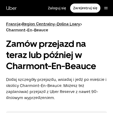
Przejdź
do
Uber
Zaloguj się
Zarejestruj się
głównej
zawartości
Francja
>
Region Centralny-Dolina Loary
>
Charmont-En-Beauce
Zamów przejazd na
teraz lub później w
Charmont-En-Beauce
Dodaj szczegóły przejazdu, wsiadaj i jedź po mieście i
okolicy Charmont-En-Beauce. Możesz też
zaplanować przejazd z Uber Reserve z nawet 90-
dniowym wyprzedzeniem.