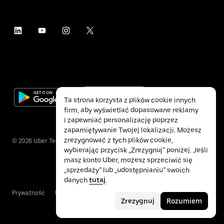
Ta strona korzysta z plików cookie innych
firm, aby wyświetlać dopasowane reklamy
i zapewniać personalizację poprzez
zapamiętywanie Twojej lokalizacji. Możesz
zrezygnować z tych plików cookie,
©
2026
Uber Technologies Inc.
wybierając przycisk „Zrezygnuj” poniżej. Jeśli
masz konto Uber, możesz sprzeciwić się
„sprzedaży” lub „udostępnianiu” swoich
danych
tutaj
.
Prywatność
Ułatwienia dostępu
Warunki
Zrezygnuj
Rozumiem