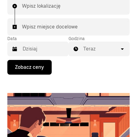
Wpisz lokalizację
Wpisz miejsce docelowe
Data
Godzina
Teraz
Naciśnij
Zobacz ceny
klawisz
strzałki
w dół,
aby
przejść
do
kalendarza
i wybrać
datę.
Naciśnij
klawisz
„Escape”,
aby