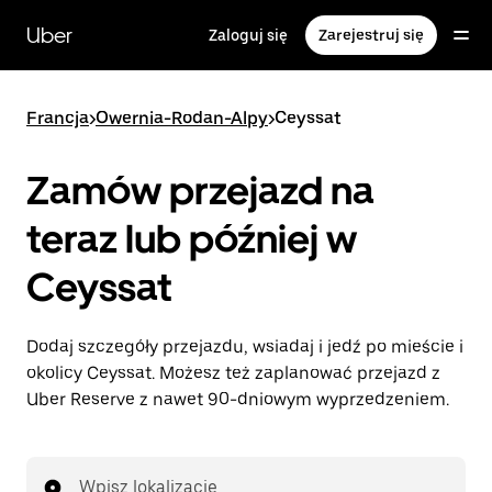
Przejdź
do
Uber
Zaloguj się
Zarejestruj się
głównej
zawartości
Francja
>
Owernia-Rodan-Alpy
>
Ceyssat
Zamów przejazd na
teraz lub później w
Ceyssat
Dodaj szczegóły przejazdu, wsiadaj i jedź po mieście i
okolicy Ceyssat. Możesz też zaplanować przejazd z
Uber Reserve z nawet 90-dniowym wyprzedzeniem.
Wpisz lokalizację