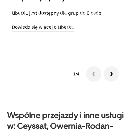
UberXL jest dostępny dla grup do 6 osób.
Gdy 
prze
Dowiedz się więcej o UberXL
doda
Dowi
1/4
Wspólne przejazdy i inne usługi
w: Ceyssat, Owernia-Rodan-