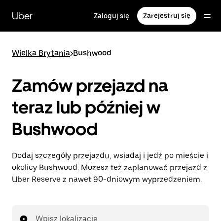
Przejdź
do
Uber
Zaloguj się
Zarejestruj się
głównej
zawartości
Wielka Brytania
>
Bushwood
Zamów przejazd na
teraz lub później w
Bushwood
Dodaj szczegóły przejazdu, wsiadaj i jedź po mieście i
okolicy Bushwood. Możesz też zaplanować przejazd z
Uber Reserve z nawet 90-dniowym wyprzedzeniem.
Wpisz lokalizację