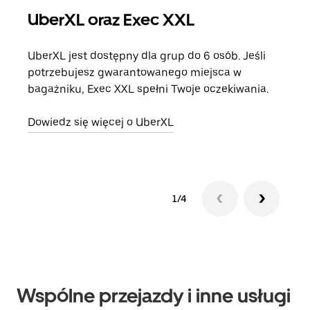
UberXL oraz Exec XXL
Pr
UberXL jest dostępny dla grup do 6 osób. Jeśli
Gdy 
potrzebujesz gwarantowanego miejsca w
prze
bagażniku, Exec XXL spełni Twoje oczekiwania.
doda
Dowiedz się więcej o UberXL
Dowi
1/4
Wspólne przejazdy i inne usługi