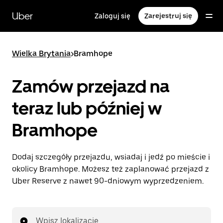
Przejdź
do
Uber
Zaloguj się
Zarejestruj się
głównej
zawartości
Wielka Brytania
>
Bramhope
Zamów przejazd na
teraz lub później w
Bramhope
Dodaj szczegóły przejazdu, wsiadaj i jedź po mieście i
okolicy Bramhope. Możesz też zaplanować przejazd z
Uber Reserve z nawet 90-dniowym wyprzedzeniem.
Wpisz lokalizację