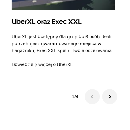
UberXL oraz Exec XXL
Pr
UberXL jest dostępny dla grup do 6 osób. Jeśli
Gdy 
potrzebujesz gwarantowanego miejsca w
prze
bagażniku, Exec XXL spełni Twoje oczekiwania.
doda
Dowiedz się więcej o UberXL
Dowi
1/4