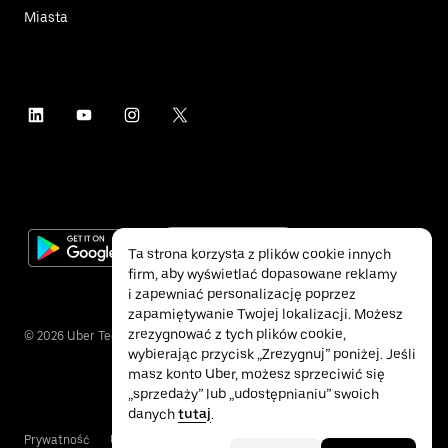
Miasta
Ta strona korzysta z plików cookie innych
firm, aby wyświetlać dopasowane reklamy
i zapewniać personalizację poprzez
zapamiętywanie Twojej lokalizacji. Możesz
zrezygnować z tych plików cookie,
©
2026
Uber Technologies Inc.
wybierając przycisk „Zrezygnuj” poniżej. Jeśli
masz konto Uber, możesz sprzeciwić się
„sprzedaży” lub „udostępnianiu” swoich
danych
tutaj
.
Prywatność
Ułatwienia dostępu
Warunki