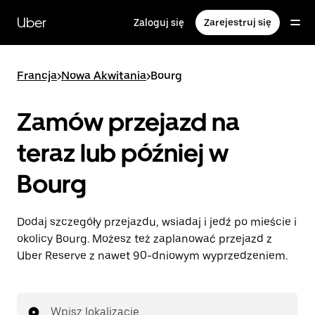
Przejdź
do
Uber
Zaloguj się
Zarejestruj się
głównej
zawartości
Francja
>
Nowa Akwitania
>
Bourg
Zamów przejazd na
teraz lub później w
Bourg
Dodaj szczegóły przejazdu, wsiadaj i jedź po mieście i
okolicy Bourg. Możesz też zaplanować przejazd z
Uber Reserve z nawet 90-dniowym wyprzedzeniem.
Wpisz lokalizację