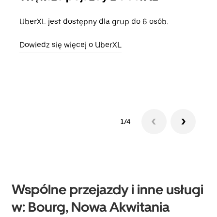
UberXL jest dostępny dla grup do 6 osób.
Gdy 
prze
Dowiedz się więcej o UberXL
doda
Dowi
1/4
Wspólne przejazdy i inne usługi
w: Bourg, Nowa Akwitania