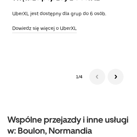
UberXL jest dostępny dla grup do 6 osób.
Gdy 
prze
Dowiedz się więcej o UberXL
doda
Dowi
1/4
Wspólne przejazdy i inne usługi
w: Boulon, Normandia