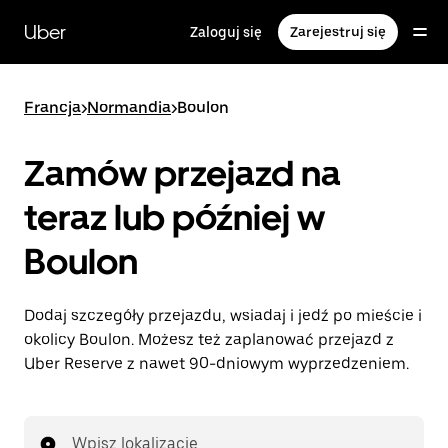
Przejdź
do
Uber
Zaloguj się
Zarejestruj się
głównej
zawartości
Francja
>
Normandia
>
Boulon
Zamów przejazd na
teraz lub później w
Boulon
Dodaj szczegóły przejazdu, wsiadaj i jedź po mieście i
okolicy Boulon. Możesz też zaplanować przejazd z
Uber Reserve z nawet 90-dniowym wyprzedzeniem.
Wpisz lokalizację