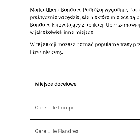
klawisz
„Escape”,
Marka Ubera Bondues Podróżuj wygodnie. Pasa
aby
praktycznie wszędzie, ale niektóre miejsca są b
zamknąć
Bondues korzystający z aplikacji Uber zamawiają
kalendarz.
w jakiekolwiek inne miejsce.
W tej sekcji możesz poznać popularne trasy pr
i średnie ceny.
Miejsce docelowe
Gare Lille Europe
Gare Lille Flandres