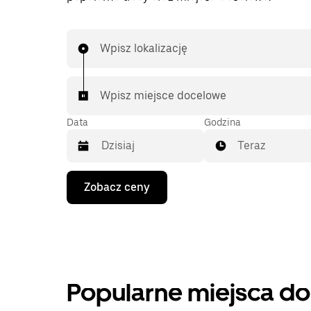
Wpisz lokalizację
Wpisz miejsce docelowe
Data
Godzina
Teraz
Naciśnij
Zobacz ceny
klawisz
strzałki
w dół,
aby
przejść
do
kalendarza
i wybrać
Popularne miejsca d
datę.
Naciśnij