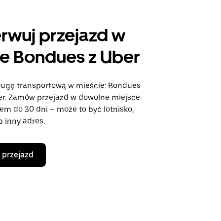
rwuj przejazd w
e Bondues z Uber
ługę transportową w mieście: Bondues
ber. Zamów przejazd w dowolne miejsce
em do 30 dni – może to być lotnisko,
b inny adres.
 przejazd