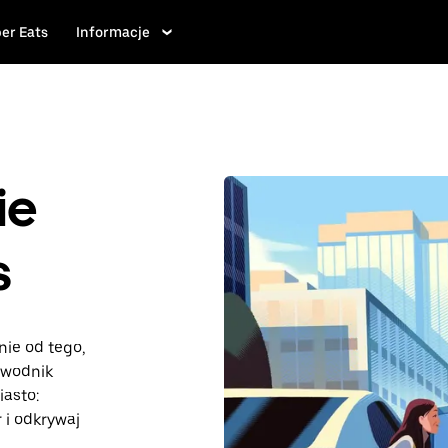
er Eats
Informacje
ie
s
ie od tego,
ewodnik
iasto:
 i odkrywaj