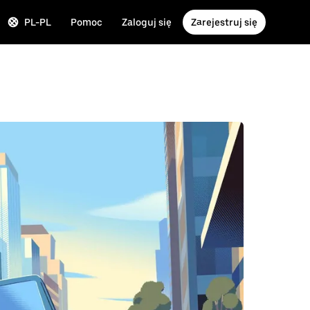
PL-PL
Pomoc
Zaloguj się
Zarejestruj się