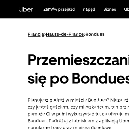
Przejdź
do
Uber
Zamów przejazd
napęd
Biznes
Ub
głównej
zawartości
Francja
>
Hauts-de-France
>
Bondues
Przemieszczan
się po Bondue
Planujesz podróż w mieście Bondues? Niezależn
czy jesteś gościem, czy mieszkańcem, ten prz
pomoże Ci w pełni wykorzystać to, co oferuje m
Bondues. Podróżuj z lotniskiem z aplikacją Uber
popularne trasy oraz miejsca docelowe.