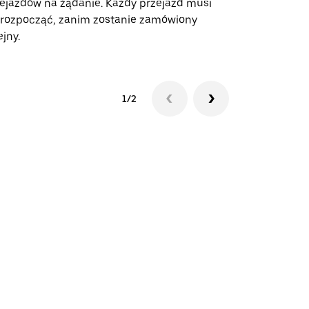
ejazdów na żądanie. Każdy przejazd musi
miejscach w
 rozpocząć, zanim zostanie zamówiony
ejny.
Zobacz dost
1/2