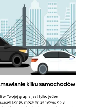
mawianie kilku samochodów
Uber Shu
li w Twojej grupie jest tylko jeden
Opcja Shutt
ściciel konta, może on zamówić do 3
trasach lot