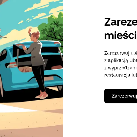
Zareze
mieści
Zarezerwuj us
z aplikacją U
z wyprzedzeni
restauracja lu
Zarezerwuj