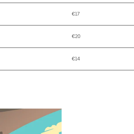
€17
€20
€14