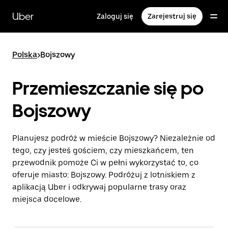
Przejdź
do
Uber
Zaloguj się
Zarejestruj się
głównej
zawartości
Polska
>
Bojszowy
Przemieszczanie się po
Bojszowy
Planujesz podróż w mieście Bojszowy? Niezależnie od
tego, czy jesteś gościem, czy mieszkańcem, ten
przewodnik pomoże Ci w pełni wykorzystać to, co
oferuje miasto: Bojszowy. Podróżuj z lotniskiem z
aplikacją Uber i odkrywaj popularne trasy oraz
miejsca docelowe.