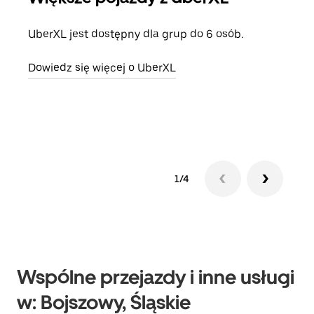
UberXL jest dostępny dla grup do 6 osób.
Gdy 
prze
Dowiedz się więcej o UberXL
doda
Dowi
1/4
Wspólne przejazdy i inne usługi
w: Bojszowy, Śląskie