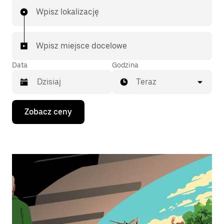
Wpisz lokalizację
Wpisz miejsce docelowe
Data
Godzina
Teraz
Naciśnij
Zobacz ceny
klawisz
strzałki
w dół,
aby
przejść
do
kalendarza
i wybrać
datę.
Naciśnij
klawisz
„Escape”,
aby