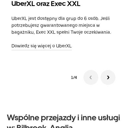
UberXL oraz Exec XXL
Pr
UberXL jest dostępny dla grup do 6 osób. Jeśli
Gdy 
potrzebujesz gwarantowanego miejsca w
prze
bagażniku, Exec XXL spełni Twoje oczekiwania.
doda
Dowiedz się więcej o UberXL
Dowi
1/4
Wspólne przejazdy i inne usługi
w: Bilbrook, Anglia