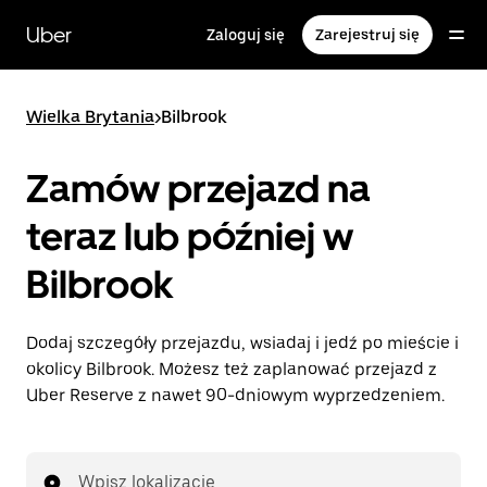
Przejdź
do
Uber
Zaloguj się
Zarejestruj się
głównej
zawartości
Wielka Brytania
>
Bilbrook
Zamów przejazd na
teraz lub później w
Bilbrook
Dodaj szczegóły przejazdu, wsiadaj i jedź po mieście i
okolicy Bilbrook. Możesz też zaplanować przejazd z
Uber Reserve z nawet 90-dniowym wyprzedzeniem.
Wpisz lokalizację