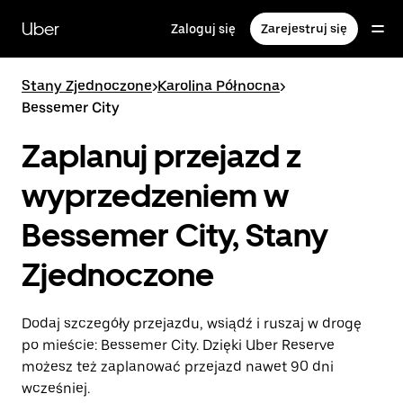
Przejdź
do
Uber
Zaloguj się
Zarejestruj się
głównej
zawartości
Stany Zjednoczone
>
Karolina Północna
>
Bessemer City
Zaplanuj przejazd z
wyprzedzeniem w
Bessemer City, Stany
Zjednoczone
Dodaj szczegóły przejazdu, wsiądź i ruszaj w drogę
po mieście: Bessemer City. Dzięki Uber Reserve
możesz też zaplanować przejazd nawet 90 dni
wcześniej.