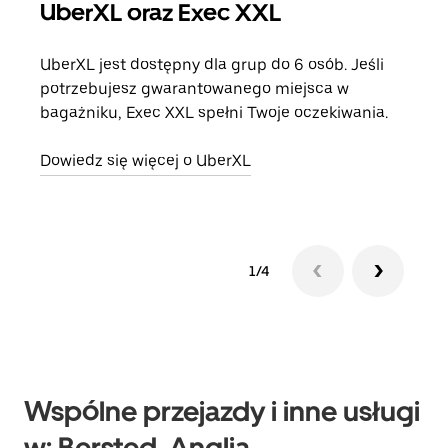
UberXL oraz Exec XXL
Pr
UberXL jest dostępny dla grup do 6 osób. Jeśli
Gdy 
potrzebujesz gwarantowanego miejsca w
prze
bagażniku, Exec XXL spełni Twoje oczekiwania.
doda
Dowiedz się więcej o UberXL
Dowi
1/4
Wspólne przejazdy i inne usługi
w: Bersted, Anglia