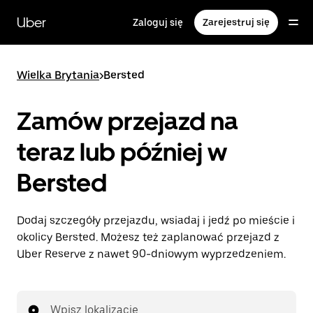
Przejdź
do
Uber
Zaloguj się
Zarejestruj się
głównej
zawartości
Wielka Brytania
>
Bersted
Zamów przejazd na
teraz lub później w
Bersted
Dodaj szczegóły przejazdu, wsiadaj i jedź po mieście i
okolicy Bersted. Możesz też zaplanować przejazd z
Uber Reserve z nawet 90-dniowym wyprzedzeniem.
Wpisz lokalizację