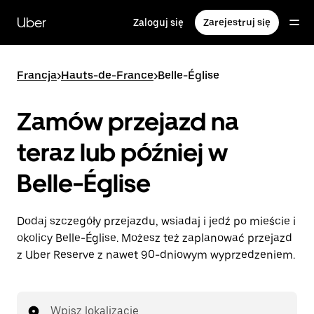
Przejdź
do
Uber
Zaloguj się
Zarejestruj się
głównej
zawartości
Francja
>
Hauts-de-France
>
Belle-Église
Zamów przejazd na
teraz lub później w
Belle-Église
Dodaj szczegóły przejazdu, wsiadaj i jedź po mieście i
okolicy Belle-Église. Możesz też zaplanować przejazd
z Uber Reserve z nawet 90-dniowym wyprzedzeniem.
Wpisz lokalizację