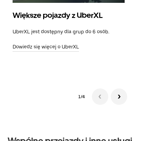
Większe pojazdy z UberXL
Pr
UberXL jest dostępny dla grup do 6 osób.
Gdy 
prze
Dowiedz się więcej o UberXL
doda
Dowi
1/4
Wspólne przejazdy i inne usługi