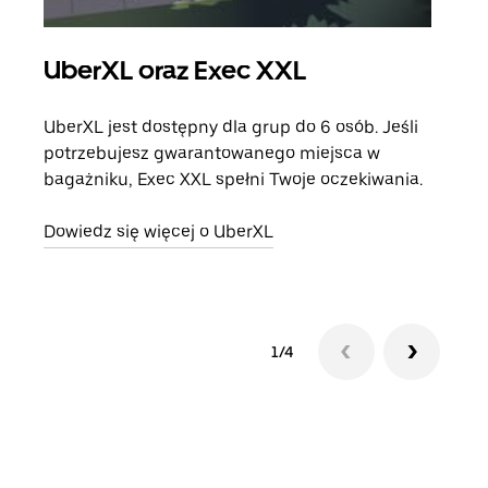
UberXL oraz Exec XXL
Pr
UberXL jest dostępny dla grup do 6 osób. Jeśli
Gdy 
potrzebujesz gwarantowanego miejsca w
prze
bagażniku, Exec XXL spełni Twoje oczekiwania.
doda
Dowiedz się więcej o UberXL
Dowi
1/4