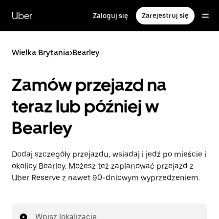
Przejdź
do
Uber
Zaloguj się
Zarejestruj się
głównej
zawartości
Wielka Brytania
>
Bearley
Zamów przejazd na
teraz lub później w
Bearley
Dodaj szczegóły przejazdu, wsiadaj i jedź po mieście i
okolicy Bearley. Możesz też zaplanować przejazd z
Uber Reserve z nawet 90-dniowym wyprzedzeniem.
Wpisz lokalizację