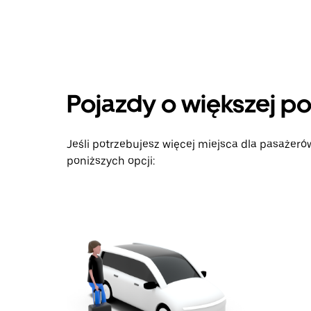
aby
przejść
do
kalendarza
i wybrać
datę.
Naciśnij
Pojazdy o większej p
klawisz
„Escape”,
aby
zamknąć
Jeśli potrzebujesz więcej miejsca dla pasażer
kalendarz.
poniższych opcji: