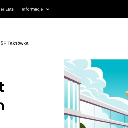
er Eats
Informacje
SSF Taksówka
t
n