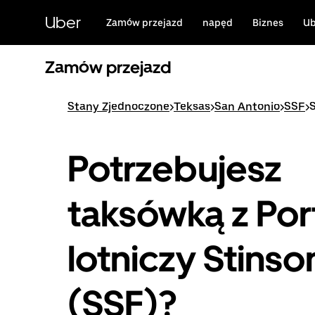
Przejdź
do
Uber
Zamów przejazd
napęd
Biznes
Ub
głównej
zawartości
Zamów przejazd
Stany Zjednoczone
>
Teksas
>
San Antonio
>
SSF
>
Potrzebujesz
taksówką z Por
lotniczy Stinso
(SSF)?