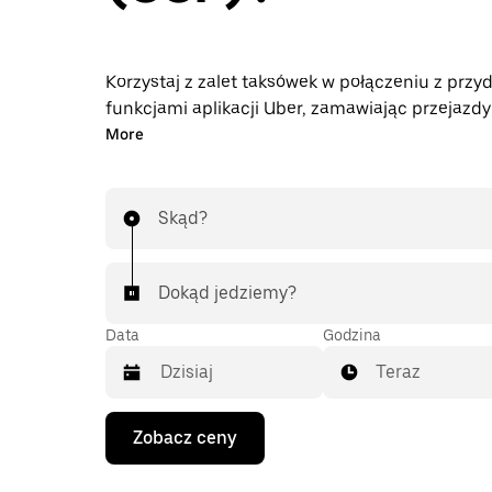
Korzystaj z zalet taksówek w połączeniu z przy
funkcjami aplikacji Uber, zamawiając przejazdy
SSF lub w drugą stronę. Możesz przez całą do
More
przejazdy w aplikacji lub na stronie internetowej
każdym zamówieniu sprawdzać przystępne cen
z góry. Twój przejazd lotniskowy jest na wyciągn
Skąd?
Dokąd jedziemy?
Data
Godzina
Teraz
Naciśnij
Zobacz ceny
klawisz
strzałki
w dół,