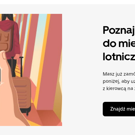
Poznaj
do mie
lotnic
Masz już zamó
poniżej, aby u
z kierowcą na
Znajdź mie