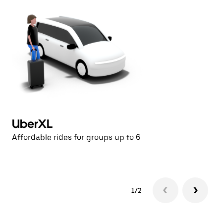
UberXL
U
Affordable rides for groups up to 6
Af
1/2