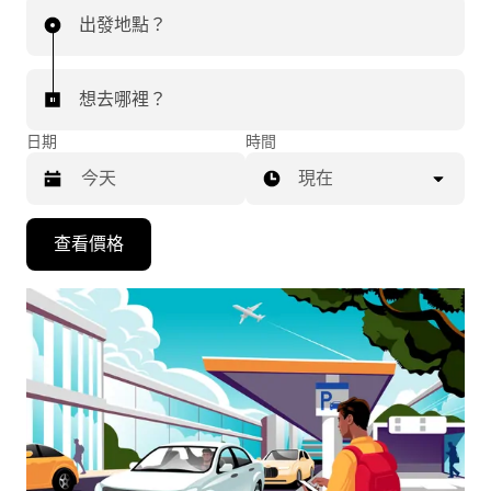
出發地點？
想去哪裡？
日期
時間
現在
按
查看價格
下
向
下
箭
咀
鍵，
即
可
使