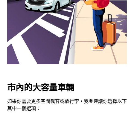
用
日
曆
和
選
擇
日
期。
按
下
Esc
按
市內的大容量車輛
鈕
即
如果你需要更多空間載客或放行李，我哋建議你選擇以下
可
其中一個選項：
關
閉
日
曆。