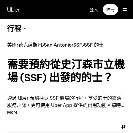
跳
Uber
登入
註冊
至
主
要
行程
內
容
美國
>
德克薩斯州
>
San Antonio
>
SSF
>
SSF 的士
需要預約從史汀森市立機
場 (SSF) 出發的的士？
透過 Uber 預約往返 SSF 機場的行程，享受的士的靈活
服務之餘，更可使用 Uber App 提供的實用功能。臨時需
要乘車？隨時透過 App 或網站預約行程，享受經濟實惠
More
的行程，還能查看即時定價。只需點按幾下即可預約機場
行程。