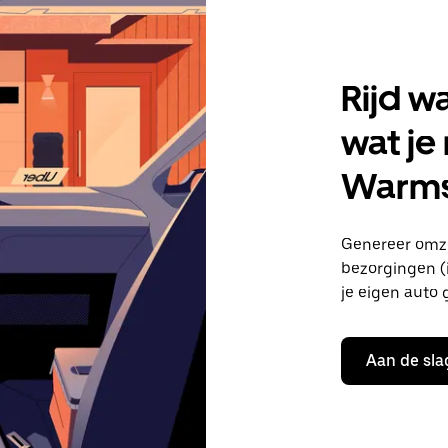
Rijd w
wat je
Warms
Genereer omze
bezorgingen (i
je eigen auto 
Aan de sla