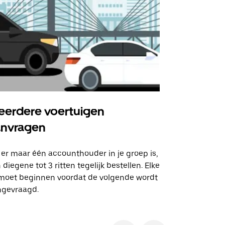
erdere voertuigen
Uber Shu
anvragen
Onze shuttle
geselecteer
 er maar één accounthouder in je groep is,
aangewezen 
 diegene tot 3 ritten tegelijk bestellen. Elke
 moet beginnen voordat de volgende wordt
Bekijk de be
ngevraagd.