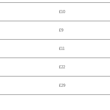
£10
£9
£11
£22
£29