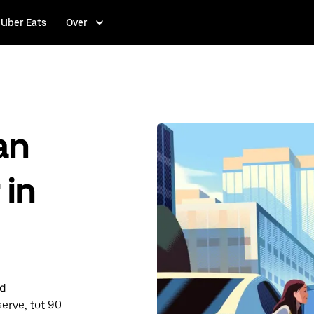
Uber Eats
Over
an
 in
nd
erve, tot 90