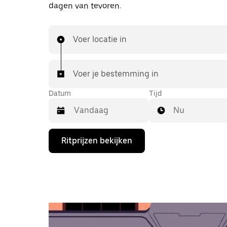
dagen van tevoren.
Voer locatie in
Voer je bestemming in
Datum
Tijd
Nu
Druk
Ritprijzen bekijken
op
de
pijl
omlaag
om
de
agenda
te
openen
en