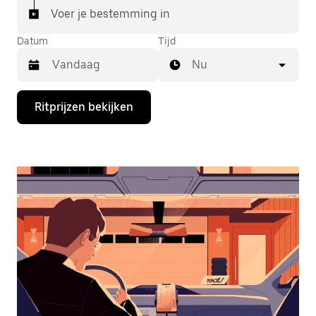
Voer je bestemming in
Datum
Tijd
Nu
Druk
Ritprijzen bekijken
op
de
pijl
omlaag
om
de
agenda
te
openen
en
een
datum
te
selecteren.
Druk
op
Escape