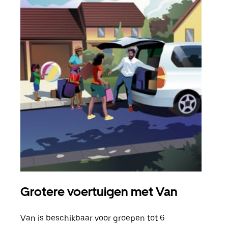
Grotere voertuigen met Van
Gro
Van is beschikbaar voor groepen tot 6
Wann