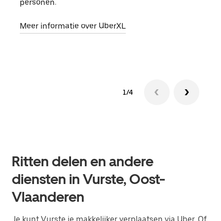
personen.
groe
opha
Meer informatie over UberXL
Lees
1/4
Ritten delen en andere
diensten in Vurste, Oost-
Vlaanderen
Je kunt Vurste je makkelijker verplaatsen via Uber. Of