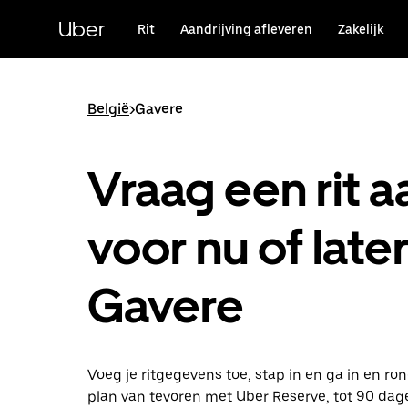
Doorgaan
naar
Uber
Rit
Aandrijving afleveren
Zakelijk
hoofdinhoud
België
>
Gavere
Vraag een rit a
voor nu of later
Gavere
Voeg je ritgegevens toe, stap in en ga in en ro
plan van tevoren met Uber Reserve, tot 90 dag