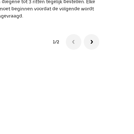
 diegene tot 3 ritten tegelijk bestellen. Elke
 moet beginnen voordat de volgende wordt
Bekijk de be
ngevraagd.
1/2