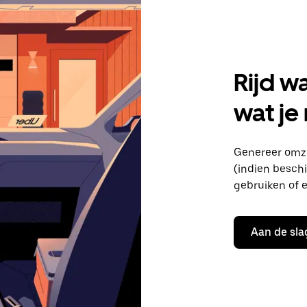
Rijd w
wat je
Genereer omze
(indien beschik
gebruiken of e
Aan de sla