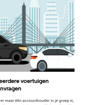
erdere voertuigen
Uber Shu
anvragen
Onze shuttle
geselecteer
 er maar één accounthouder in je groep is,
aangewezen 