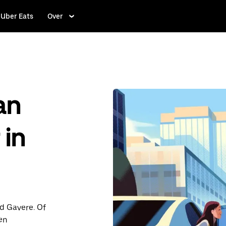
Uber Eats
Over
an
 in
nd Gavere. Of
en