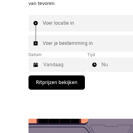
van tevoren.
Voer locatie in
Voer je bestemming in
Datum
Tijd
Nu
Druk
Ritprijzen bekijken
op
de
pijl
omlaag
om
de
agenda
te
openen
en