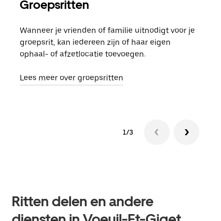
Groepsritten
Me
Wanneer je vrienden of familie uitnodigt voor je
Als 
groepsrit, kan iedereen zijn of haar eigen
kan 
ophaal- of afzetlocatie toevoegen.
rit 
aang
Lees meer over groepsritten
1/3
Ritten delen en andere
diensten in Voeuil-Et-Giget,