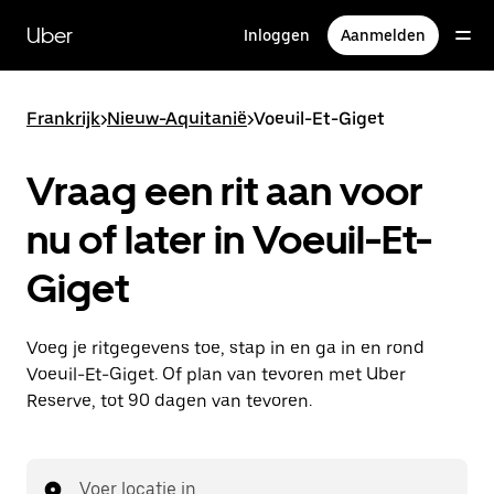
Doorgaan
naar
Uber
Inloggen
Aanmelden
hoofdinhoud
Frankrijk
>
Nieuw-Aquitanië
>
Voeuil-Et-Giget
Vraag een rit aan voor
nu of later in Voeuil-Et-
Giget
Voeg je ritgegevens toe, stap in en ga in en rond
Voeuil-Et-Giget. Of plan van tevoren met Uber
Reserve, tot 90 dagen van tevoren.
Voer locatie in