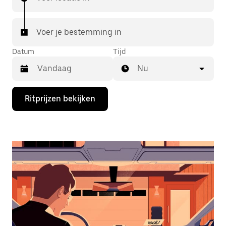
Voer je bestemming in
Datum
Tijd
Nu
Druk
Ritprijzen bekijken
op
de
pijl
omlaag
om
de
agenda
te
openen
en
een
datum
te
selecteren.