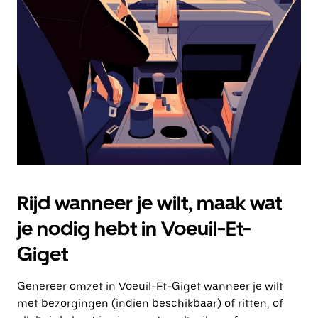
Druk
op
Escape
om
de
agenda
te
sluiten.
Rijd wanneer je wilt, maak wat
je nodig hebt in Voeuil-Et-
Giget
Genereer omzet in Voeuil-Et-Giget wanneer je wilt
met bezorgingen (indien beschikbaar) of ritten, of