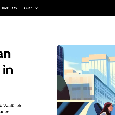
Uber Eats
Over
an
 in
nd Vaalbeek.
dagen