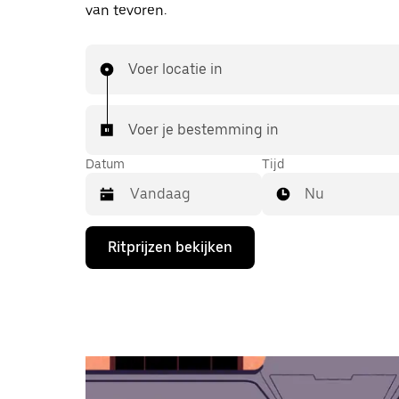
van tevoren.
Voer locatie in
Voer je bestemming in
Datum
Tijd
Nu
Druk
Ritprijzen bekijken
op
de
pijl
omlaag
om
de
agenda
te
openen
en