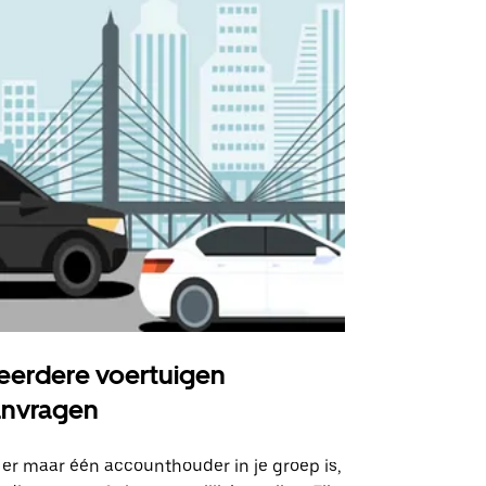
erdere voertuigen
Uber Shu
anvragen
Onze shuttle
geselecteer
 er maar één accounthouder in je groep is,
aangewezen 