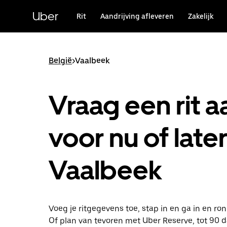
Doorgaan
naar
Uber
Rit
Aandrijving afleveren
Zakelijk
hoofdinhoud
België
>
Vaalbeek
Vraag een rit a
voor nu of later
Vaalbeek
Voeg je ritgegevens toe, stap in en ga in en ro
Of plan van tevoren met Uber Reserve, tot 90 