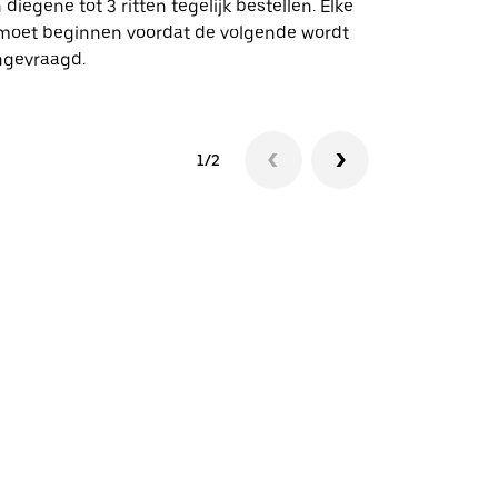
 diegene tot 3 ritten tegelijk bestellen. Elke
 moet beginnen voordat de volgende wordt
Bekijk de be
ngevraagd.
1/2