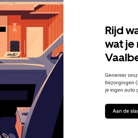
Rijd w
wat je
Vaalb
Genereer omze
bezorgingen (i
je eigen auto 
Aan de sla