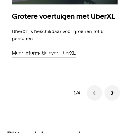
Grotere voertuigen met UberXL
Gro
UberXL is beschikbaar voor groepen tot 6
Wann
personen.
groe
opha
Meer informatie over UberXL
Lees
1/4