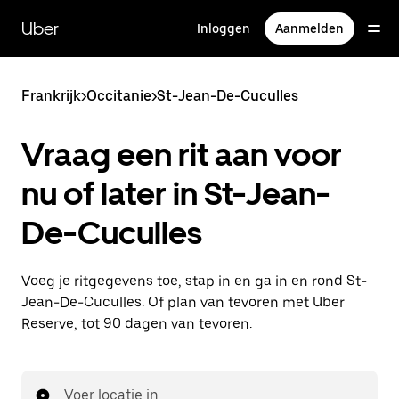
Doorgaan
naar
Uber
Inloggen
Aanmelden
hoofdinhoud
Frankrijk
>
Occitanie
>
St-Jean-De-Cuculles
Vraag een rit aan voor
nu of later in St-Jean-
De-Cuculles
Voeg je ritgegevens toe, stap in en ga in en rond St-
Jean-De-Cuculles. Of plan van tevoren met Uber
Reserve, tot 90 dagen van tevoren.
Voer locatie in