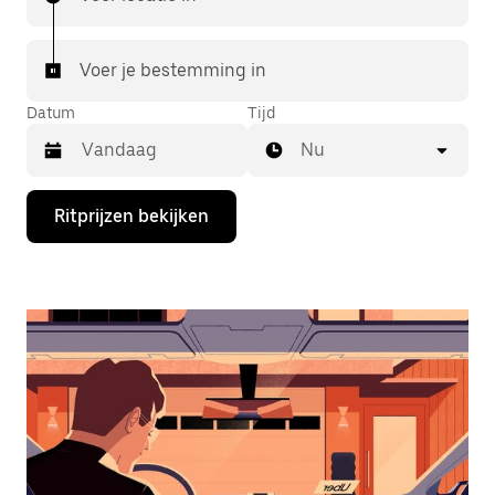
Voer je bestemming in
Datum
Tijd
Nu
Druk
Ritprijzen bekijken
op
de
pijl
omlaag
om
de
agenda
te
openen
en
een
datum
te
selecteren.