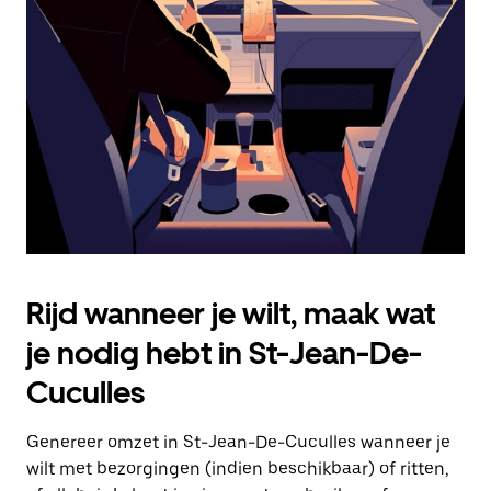
Druk
op
Escape
om
de
agenda
te
sluiten.
Rijd wanneer je wilt, maak wat
je nodig hebt in St-Jean-De-
Cuculles
Genereer omzet in St-Jean-De-Cuculles wanneer je
wilt met bezorgingen (indien beschikbaar) of ritten,