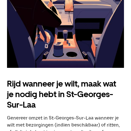
Druk
op
Escape
om
de
agenda
te
sluiten.
Rijd wanneer je wilt, maak wat
je nodig hebt in St-Georges-
Sur-Laa
Genereer omzet in St-Georges-Sur-Laa wanneer je
wilt met bezorgingen (indien beschikbaar) of ritten,