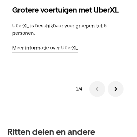
Grotere voertuigen met UberXL
Gro
UberXL is beschikbaar voor groepen tot 6
Wann
personen.
groe
opha
Meer informatie over UberXL
Lees
1/4
Ritten delen en andere