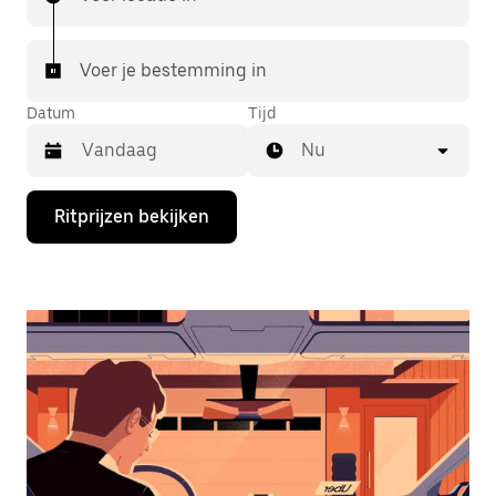
Voer je bestemming in
Datum
Tijd
Nu
Druk
Ritprijzen bekijken
op
de
pijl
omlaag
om
de
agenda
te
openen
en
een
datum
te
selecteren.