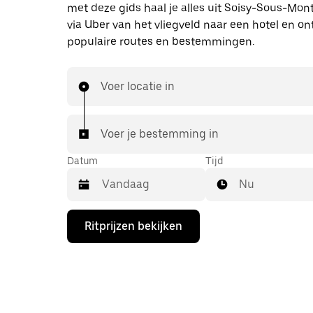
met deze gids haal je alles uit Soisy-Sous-Mon
via Uber van het vliegveld naar een hotel en o
populaire routes en bestemmingen.
Voer locatie in
Voer je bestemming in
Datum
Tijd
Nu
Druk
Ritprijzen bekijken
op
de
pijl
omlaag
om
de
agenda