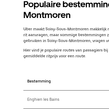
Populaire bestemming
te
openen
en
Montmoren
een
datum
te
selecteren.
Uber maakt Soisy-Sous-Montmoren makkelijk rei
Druk
rit aanvragen, maar sommige bestemmingen zij
op
gebruiken in Soisy-Sous-Montmoren, vragen voor
Escape
om
Hier vind je populaire routes van passagiers bij 
de
agenda
gemiddelde ritprijs voor een route.
te
sluiten.
Bestemming
Enghien les Bains