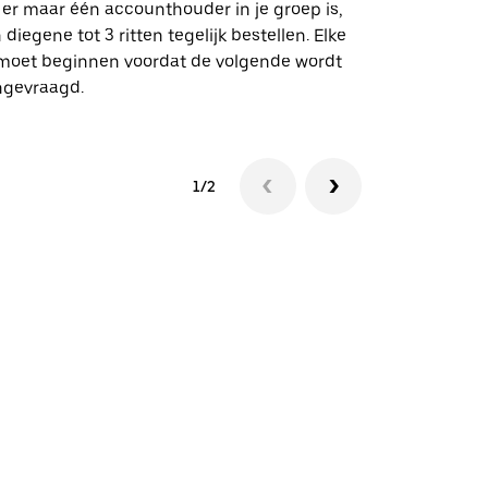
geselecteer
 er maar één accounthouder in je groep is,
aangewezen 
 diegene tot 3 ritten tegelijk bestellen. Elke
 moet beginnen voordat de volgende wordt
Bekijk de be
ngevraagd.
1/2