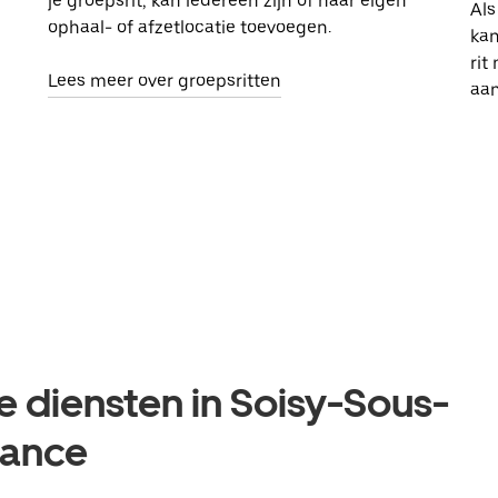
je groepsrit, kan iedereen zijn of haar eigen
Als
ophaal- of afzetlocatie toevoegen.
kan
rit
Lees meer over groepsritten
aa
e diensten in Soisy-Sous-
rance