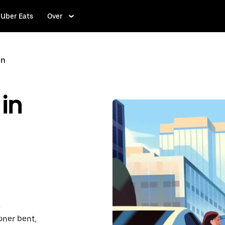
Uber Eats
Over
en
in
-
oner bent,