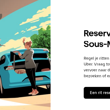
Reserv
Sous-
Regel je ritt
Uber. Vraag to
vervoer naar d
bezoeken of e
Een rit res