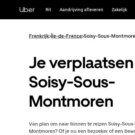
Doorgaan
naar
Uber
Rit
Aandrijving afleveren
Zakelijk
hoofdinhoud
Frankrijk
>
Île-de-France
>
Soisy-Sous-Montmor
Je verplaatsen 
Soisy-Sous-
Montmoren
Van plan om naar binnen te reizen Soisy-Sous
Montmoren? Of je nu een bezoeker of een bew