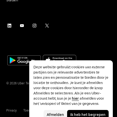
Deze website gebruikt cookies van externe
partijen om je relevante advertenties te
laten zien en personalisatie te bieden door je
locatie te onthouden. Je kunt je afmelden
©
2026
Uber Technologies Inc.
voor deze cookies door hieronder de knop
Afmelden te selecteren. Als je een Uber-
account hebt, kun je je
hier
afmelden voor
het 'verkopen' of 'delen' van je gegevens.
Privacy
Toegankelijkheid
Voorwaarden
Afmelden
Ik heb het begrepen