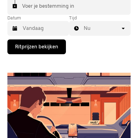
Voer je bestemming in
Datum
Tijd
Nu
Druk
Ritprijzen bekijken
op
de
pijl
omlaag
om
de
agenda
te
openen
en
een
datum
te
selecteren.
Druk
op
Escape