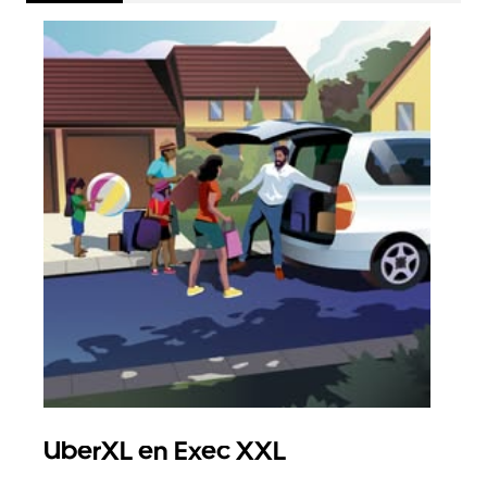
UberXL en Exec XXL
Gro