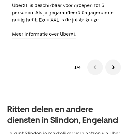
UberXL is beschikbaar voor groepen tot 6
Wann
personen. Als je gegarandeerd bagageruimte
groe
nodig hebt, Exec XXL is de juiste keuze.
opha
Meer informatie over UberXL
Lees
1/4
Ritten delen en andere
diensten in Slindon, Engeland
Je kunt Slindon je makkelijker verplaatsen via Uber.