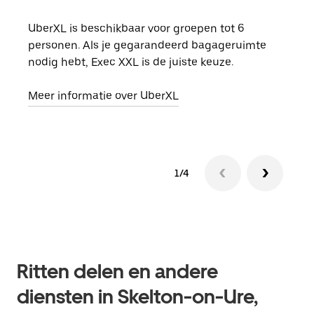
UberXL is beschikbaar voor groepen tot 6
Wann
personen. Als je gegarandeerd bagageruimte
groe
nodig hebt, Exec XXL is de juiste keuze.
opha
Meer informatie over UberXL
Lees
1/4
Ritten delen en andere
diensten in Skelton-on-Ure,