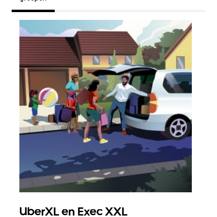
UberXL en Exec XXL
Gro