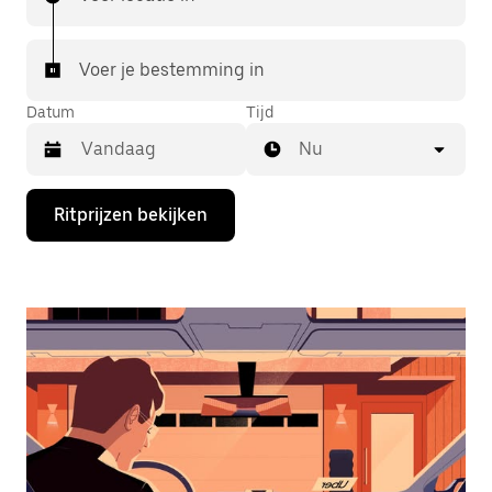
Voer je bestemming in
Datum
Tijd
Nu
Druk
Ritprijzen bekijken
op
de
pijl
omlaag
om
de
agenda
te
openen
en
een
datum
te
selecteren.