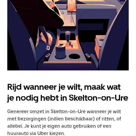
Druk
op
Escape
om
de
agenda
te
sluiten.
Rijd wanneer je wilt, maak wat
je nodig hebt in Skelton-on-Ure
Genereer omzet in Skelton-on-Ure wanneer je wilt
met bezorgingen (indien beschikbaar) of ritten, of
allebei. Je kunt je eigen auto gebruiken of een
huurauto via Uber kiezen.