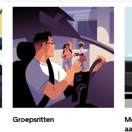
Groepsritten
Me
a