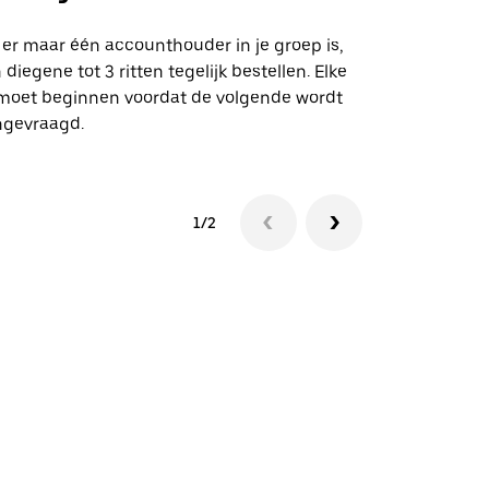
Onze shuttle
geselecteer
 er maar één accounthouder in je groep is,
aangewezen 
 diegene tot 3 ritten tegelijk bestellen. Elke
 moet beginnen voordat de volgende wordt
Bekijk de be
ngevraagd.
1/2