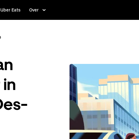
Uber Eats
Over
o
an
 in
Des-