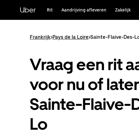
Doorgaan
naar
Uber
Rit
Aandrijving afleveren
Zakelijk
hoofdinhoud
Frankrijk
>
Pays de la Loire
>
Sainte-Flaive-Des-L
Vraag een rit a
voor nu of later
Sainte-Flaive-
Lo