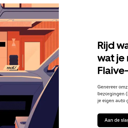
Rijd w
wat je
Flaive
Genereer omze
bezorgingen (i
je eigen auto 
Aan de sla