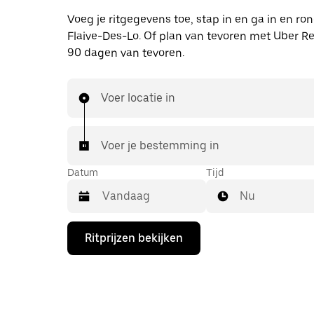
Voeg je ritgegevens toe, stap in en ga in en ro
Flaive-Des-Lo. Of plan van tevoren met Uber Re
90 dagen van tevoren.
Voer locatie in
Voer je bestemming in
Datum
Tijd
Nu
Druk
Ritprijzen bekijken
op
de
pijl
omlaag
om
de