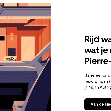
Rijd w
wat je
Pierre
Genereer omze
bezorgingen (i
je eigen auto 
Aan de sla