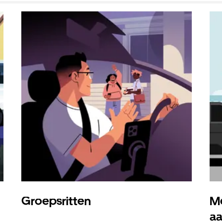
Groepsritten
Me
a