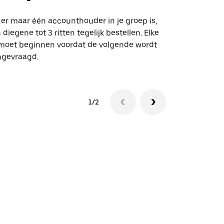
Onze shuttle
geselecteer
 er maar één accounthouder in je groep is,
aangewezen 
 diegene tot 3 ritten tegelijk bestellen. Elke
 moet beginnen voordat de volgende wordt
Bekijk de be
ngevraagd.
1/2