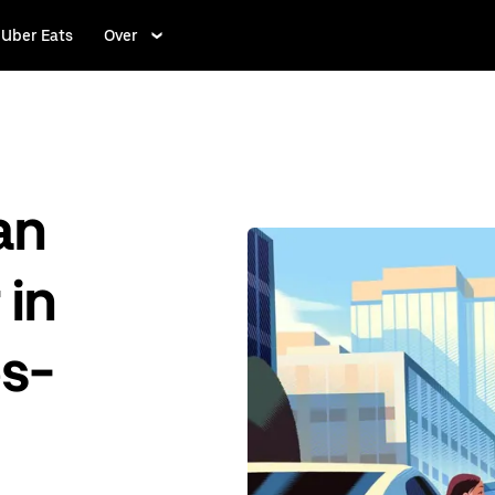
Uber Eats
Over
an
 in
ès-