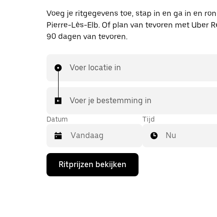
Voeg je ritgegevens toe, stap in en ga in en ro
Pierre-Lès-Elb. Of plan van tevoren met Uber R
90 dagen van tevoren.
Voer locatie in
Voer je bestemming in
Datum
Tijd
Nu
Druk
Ritprijzen bekijken
op
de
pijl
omlaag
om
de