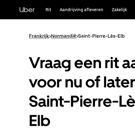
Doorgaan
naar
Uber
Rit
Aandrijving afleveren
Zakelijk
hoofdinhoud
Frankrijk
>
Normandië
>
Saint-Pierre-Lès-Elb
Vraag een rit a
voor nu of later
Saint-Pierre-L
Elb