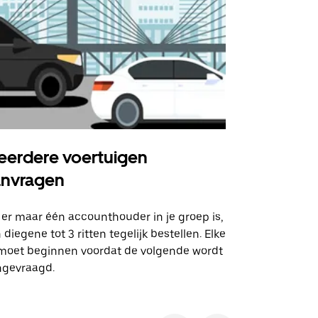
erdere voertuigen
Uber Shu
anvragen
Onze shuttle
geselecteer
 er maar één accounthouder in je groep is,
aangewezen 
 diegene tot 3 ritten tegelijk bestellen. Elke
 moet beginnen voordat de volgende wordt
Bekijk de be
ngevraagd.