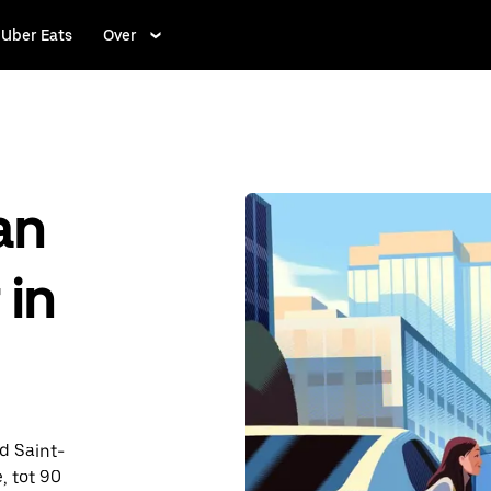
Uber Eats
Over
an
 in
nd Saint-
, tot 90