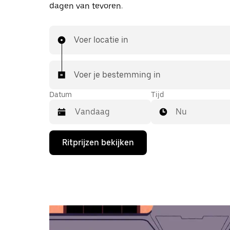
dagen van tevoren.
Voer locatie in
Voer je bestemming in
Datum
Tijd
Nu
Druk
Ritprijzen bekijken
op
de
pijl
omlaag
om
de
agenda
te
openen
en