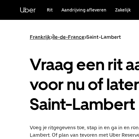
Doorgaan
naar
Uber
Rit
Aandrijving afleveren
Zakelijk
hoofdinhoud
Frankrijk
>
Île-de-France
>
Saint-Lambert
Vraag een rit a
voor nu of later
Saint-Lambert
Voeg je ritgegevens toe, stap in en ga in en ro
Lambert. Of plan van tevoren met Uber Reserve