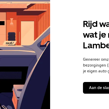
Rijd w
wat je
Lambe
Genereer omze
bezorgingen (i
je eigen auto 
Aan de sla