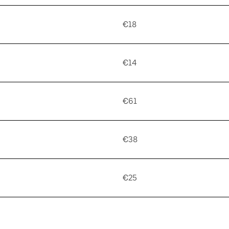
€18
€14
€61
€38
€25