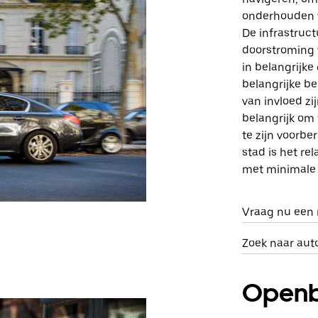
onderhouden w
De infrastruct
doorstroming v
in belangrijke
belangrijke b
van invloed zi
belangrijk om
te zijn voorbe
stad is het re
met minimale 
Vraag nu een r
Zoek naar aut
Openb