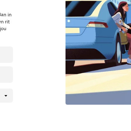
dan in
n rit
jou