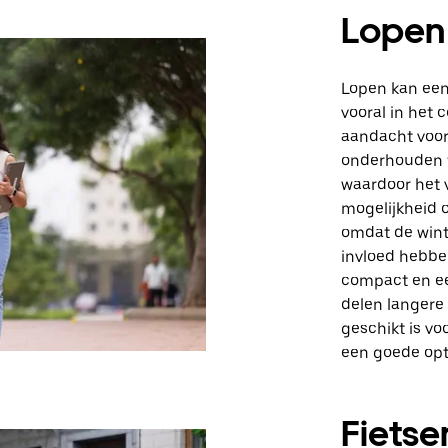
Lopen
Lopen kan een 
vooral in het 
aandacht voor
onderhouden tr
waardoor het v
mogelijkheid o
omdat de wint
invloed hebbe
compact en ee
delen langere
geschikt is vo
een goede opti
Fietse