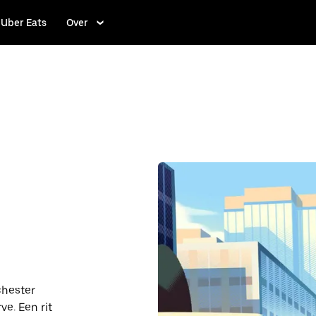
Uber Eats
Over
chester
ve. Een rit