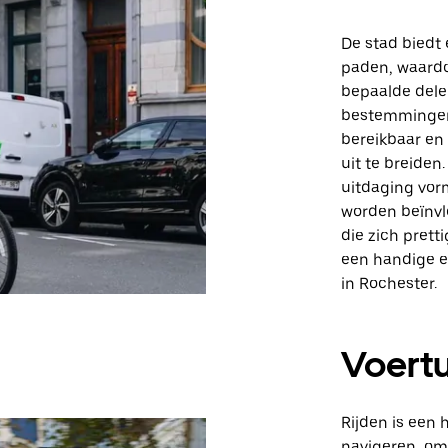
De stad biedt
paden, waardo
bepaalde dele
bestemmingen,
bereikbaar en 
uit te breide
uitdaging vor
worden beïnvl
die zich prett
een handige en
in Rochester.
Voert
Rijden is een
navigeren, om