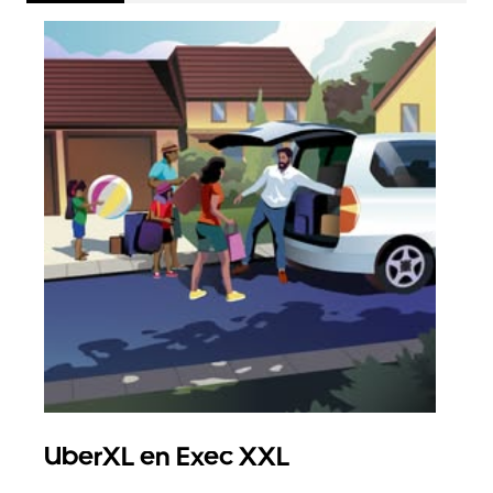
UberXL en Exec XXL
Gro