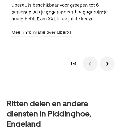
UberXL is beschikbaar voor groepen tot 6
Wann
personen. Als je gegarandeerd bagageruimte
groe
nodig hebt, Exec XXL is de juiste keuze.
opha
Meer informatie over UberXL
Lees
1/4
Ritten delen en andere
diensten in Piddinghoe,
Engeland