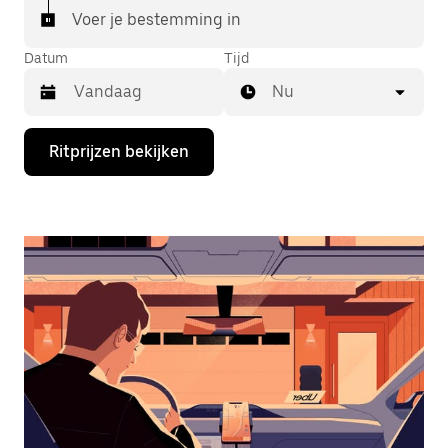
Voer je bestemming in
Datum
Tijd
Nu
Druk
Ritprijzen bekijken
op
de
pijl
omlaag
om
de
agenda
te
openen
en
een
datum
te
selecteren.
Druk
op
Escape