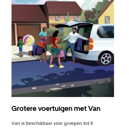
Grotere voertuigen met Van
Gro
Van is beschikbaar voor groepen tot 6
Wann