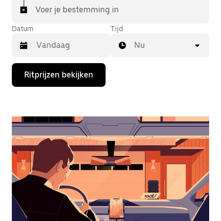
Voer je bestemming in
Datum
Tijd
Nu
Druk
Ritprijzen bekijken
op
de
pijl
omlaag
om
de
agenda
te
openen
en
een
datum
te
selecteren.
Druk
op
Escape