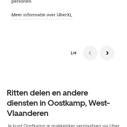
personen.
groe
opha
Meer informatie over UberXL
Lees
1/4
Ritten delen en andere
diensten in Oostkamp, West-
Vlaanderen
Je kunt Oostkamp je makkelijker verplaatsen via Uber.