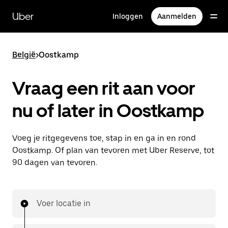
Doorgaan
naar
Uber
Inloggen
Aanmelden
hoofdinhoud
België
>
Oostkamp
Vraag een rit aan voor
nu of later in Oostkamp
Voeg je ritgegevens toe, stap in en ga in en rond
Oostkamp. Of plan van tevoren met Uber Reserve, tot
90 dagen van tevoren.
Voer locatie in