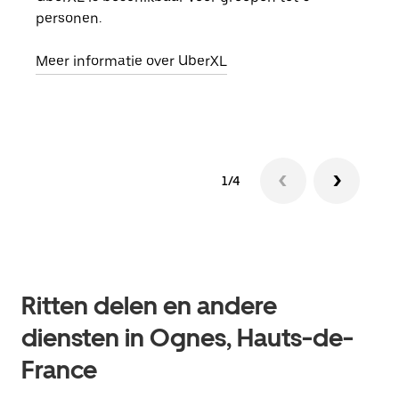
personen.
groe
opha
Meer informatie over UberXL
Lees
1/4
Ritten delen en andere
diensten in Ognes, Hauts-de-
France