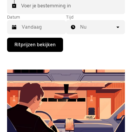
Voer je bestemming in
Datum
Tijd
Nu
Druk
Ritprijzen bekijken
op
de
pijl
omlaag
om
de
agenda
te
openen
en
een
datum
te
selecteren.
Druk
op
Escape