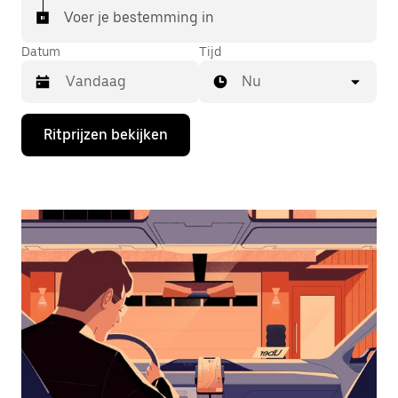
Voer je bestemming in
Datum
Tijd
Nu
Druk
Ritprijzen bekijken
op
de
pijl
omlaag
om
de
agenda
te
openen
en
een
datum
te
selecteren.
Druk
op
Escape