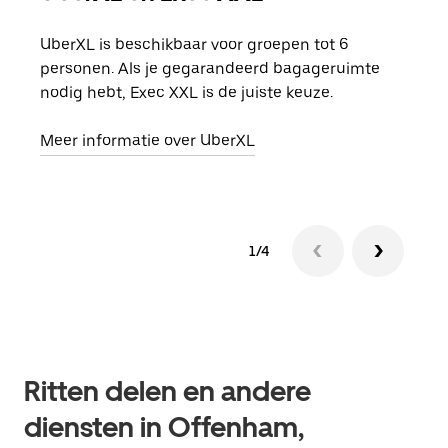
UberXL is beschikbaar voor groepen tot 6
Wann
personen. Als je gegarandeerd bagageruimte
groe
nodig hebt, Exec XXL is de juiste keuze.
opha
Meer informatie over UberXL
Lees
1/4
Ritten delen en andere
diensten in Offenham,