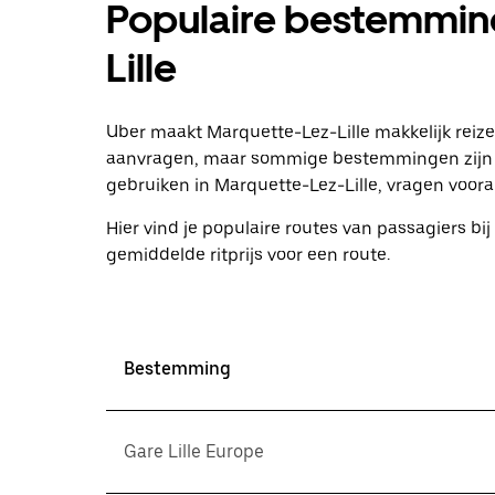
Populaire bestemmin
te
openen
en
Lille
een
datum
te
selecteren.
Uber maakt Marquette-Lez-Lille makkelijk reizen
Druk
aanvragen, maar sommige bestemmingen zijn p
op
gebruiken in Marquette-Lez-Lille, vragen vooral 
Escape
om
Hier vind je populaire routes van passagiers bij 
de
agenda
gemiddelde ritprijs voor een route.
te
sluiten.
Bestemming
Gare Lille Europe