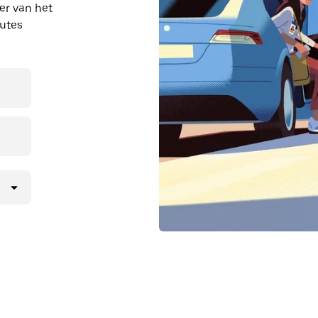
ber van het
outes