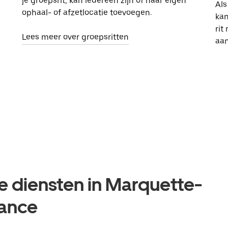
je groepsrit, kan iedereen zijn of haar eigen
Als
ophaal- of afzetlocatie toevoegen.
kan
rit
Lees meer over groepsritten
aa
e diensten in Marquette-
rance