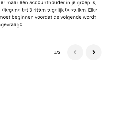
geselecteer
 er maar één accounthouder in je groep is,
aangewezen 
 diegene tot 3 ritten tegelijk bestellen. Elke
 moet beginnen voordat de volgende wordt
Bekijk de be
ngevraagd.
1/2