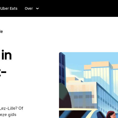
Uber Eats
Over
le
in
-
ez-Lille? Of
eze gids