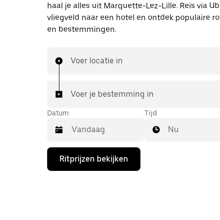
haal je alles uit Marquette-Lez-Lille. Reis via U
vliegveld naar een hotel en ontdek populaire r
en bestemmingen.
Voer locatie in
Voer je bestemming in
Datum
Tijd
Nu
Druk
Ritprijzen bekijken
op
de
pijl
omlaag
om
de
agenda