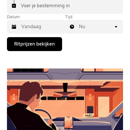
Voer je bestemming in
Datum
Tijd
Nu
Druk
Ritprijzen bekijken
op
de
pijl
omlaag
om
de
agenda
te
openen
en
een
datum
te
selecteren.
Druk
op
Escape