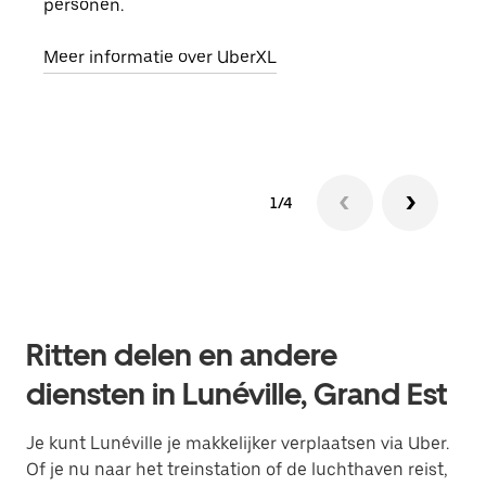
personen.
groe
opha
Meer informatie over UberXL
Lees
1/4
Ritten delen en andere
diensten in Lunéville, Grand Est
Je kunt Lunéville je makkelijker verplaatsen via Uber.
Of je nu naar het treinstation of de luchthaven reist,