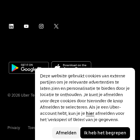
Deze website gebruikt cookies van externe
partijen om je relevante advertenties te
laten zien en personalisatie te bieden door je
locatie te onthouden. Je kunt je afmelden
©
2026
Uber Technologies Inc.
voor deze cookies door hieronder de knop
Afmelden te selecteren. Als je een Uber-
account hebt, kun je je
hier
afmelden voor
het 'verkopen' of 'delen' van je gegevens.
Privacy
Toegankelijkheid
Voorwaarden
Afmelden
Ik heb het begrepen